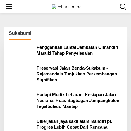
L
e
w
a
t
i
Sukabumi
k
e
k
Penggantian Lantai Jembatan Cimandiri
o
Masuki Tahap Penyelesaian
n
t
e
Preservasi Jalan Benda-Sukabumi-
n
Rajamandala Tunjukkan Perkembangan
Signifikan
Hadapi Mudik Lebaran, Kesiapan Jalan
Nasional Ruas Bagbagan Jampangkulon
Tegalbuleud Mantap
Dikerjakan jaya sakti alam mandiri pt,
Progres Lebih Cepat Dari Rencana