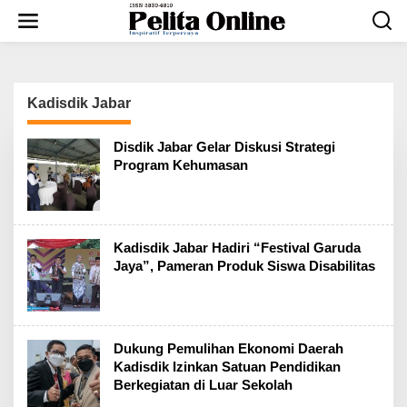
L
e
w
a
t
i
Kadisdik Jabar
k
e
k
Disdik Jabar Gelar Diskusi Strategi
o
Program Kehumasan
n
t
e
n
Kadisdik Jabar Hadiri “Festival Garuda
Jaya”, Pameran Produk Siswa Disabilitas
Dukung Pemulihan Ekonomi Daerah
Kadisdik Izinkan Satuan Pendidikan
Berkegiatan di Luar Sekolah