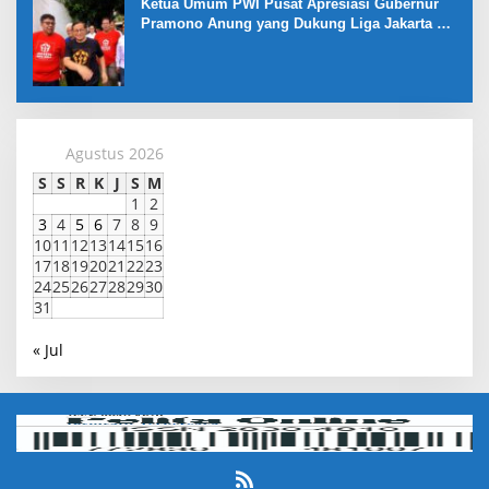
Ketua Umum PWI Pusat Apresiasi Gubernur
Pramono Anung yang Dukung Liga Jakarta U-
17
Agustus 2026
S
S
R
K
J
S
M
1
2
3
4
5
6
7
8
9
10
11
12
13
14
15
16
17
18
19
20
21
22
23
24
25
26
27
28
29
30
31
« Jul