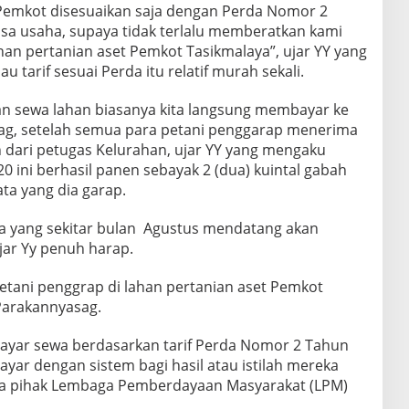
t Pemkot disesuaikan saja dengan Perda Nomor 2
asa usaha, supaya tidak terlalu memberatkan kami
han pertanian aset Pemkot Tasikmalaya”, ujar YY yang
u tarif sesuai Perda itu relatif murah sekali.
n sewa lahan biasanya kita langsung membayar ke
ag, setelah semua para petani penggarap menerima
 dari petugas Kelurahan, ujar YY yang mengaku
 ini berhasil panen sebayak 2 (dua) kuintal gabah
ata yang dia garap.
 yang sekitar bulan Agustus mendatang akan
ujar Yy penuh harap.
etani penggrap di lahan pertanian aset Pemkot
Parakannyasag.
ayar sewa berdasarkan tarif Perda Nomor 2 Tahun
ar dengan sistem bagi hasil atau istilah mereka
da pihak Lembaga Pemberdayaan Masyarakat (LPM)