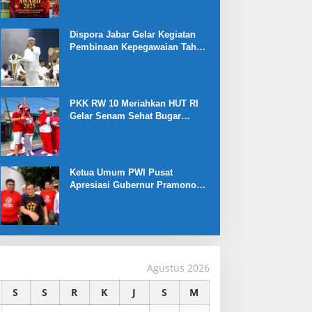
Dispora Jabar Gelar Kegiatan
Pembinaan Kepegawaian Tahun
2025 : Begini Penjelasan
Gubernur Jabar
PKK RW 10 Meriahkan HUT RI
Gelar Senam Sehat Bugar
Warna Warni Kemerdekaan
Ketua Umum PWI Pusat
Apresiasi Gubernur Pramono
Anung yang Dukung Liga
Jakarta U-17
Agustus 2026
S
S
R
K
J
S
M