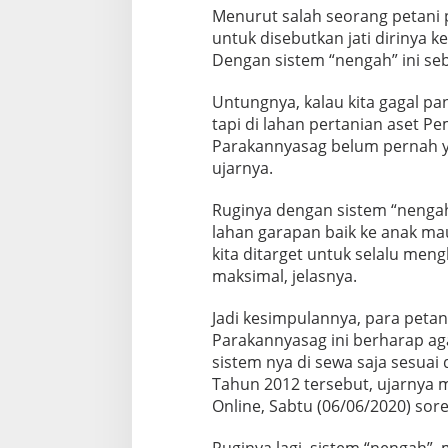
Menurut salah seorang petani 
untuk disebutkan jati dirinya 
Dengan sistem “nengah” ini seb
Untungnya, kalau kita gagal pa
tapi di lahan pertanian aset 
Parakannyasag belum pernah ya
ujarnya.
Ruginya dengan sistem “nengah
lahan garapan baik ke anak ma
kita ditarget untuk selalu men
maksimal, jelasnya.
Jadi kesimpulannya, para petan
Parakannyasag ini berharap aga
sistem nya di sewa saja sesuai
Tahun 2012 tersebut, ujarnya m
Online, Sabtu (06/06/2020) sore
Ruginya lagi, sistem “nengah”,