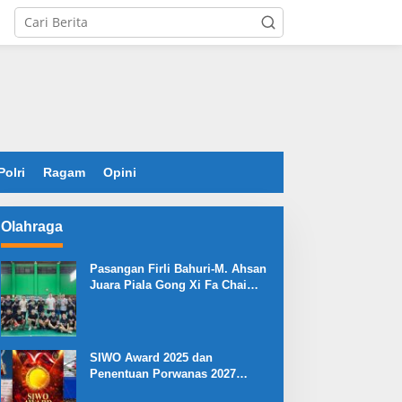
Polri
Ragam
Opini
Olahraga
Pasangan Firli Bahuri-M. Ahsan
Juara Piala Gong Xi Fa Chai
2026
SIWO Award 2025 dan
Penentuan Porwanas 2027
Warnai HPN 2026 Serang