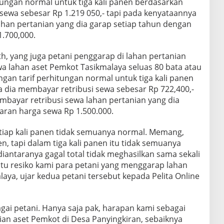
tungan normal untuk tiga kali panen berdasarkan
sewa sebesar Rp 1.219 050,- tapi pada kenyataannya
ahan pertanian yang dia garap setiap tahun dengan
1.700,000.
h, yang juga petani penggarap di lahan pertanian
a lahan aset Pemkot Tasikmalaya seluas 80 bata atau
ngan tarif perhitungan normal untuk tiga kali panen
 dia membayar retribusi sewa sebesar Rp 722,400,-
mbayar retribusi sewa lahan pertanian yang dia
aran harga sewa Rp 1.500.000.
tiap kali panen tidak semuanya normal. Memang,
en, tapi dalam tiga kali panen itu tidak semuanya
diantaranya gagal total tidak meghasilkan sama sekali
itu resiko kami para petani yang menggarap lahan
aya, ujar kedua petani tersebut kepada Pelita Online
agai petani. Hanya saja pak, harapan kami sebagai
ian aset Pemkot di Desa Panyingkiran, sebaiknya