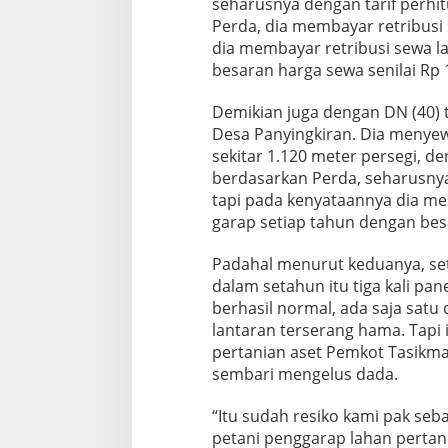
seharusnya dengan tarif perhi
Perda, dia membayar retribusi 
dia membayar retribusi sewa l
besaran harga sewa senilai Rp 
Demikian juga dengan DN (40) t
Desa Panyingkiran. Dia menyew
sekitar 1.120 meter persegi, de
berdasarkan Perda, seharusnya
tapi pada kenyataannya dia me
garap setiap tahun dengan bes
Padahal menurut keduanya, se
dalam setahun itu tiga kali pan
berhasil normal, ada saja satu 
lantaran terserang hama. Tapi 
pertanian aset Pemkot Tasikmal
sembari mengelus dada.
“Itu sudah resiko kami pak seb
petani penggarap lahan pertan