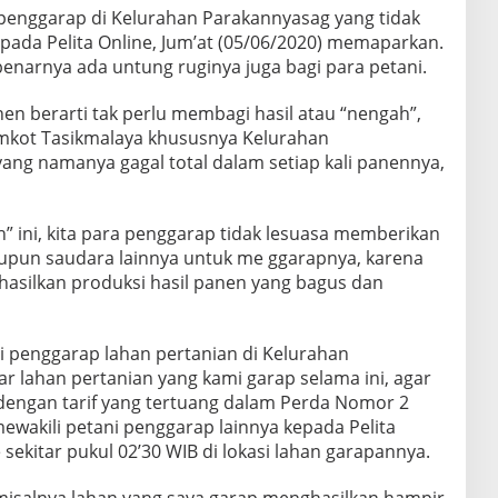
penggarap di Kelurahan Parakannyasag yang tidak
kepada Pelita Online, Jum’at (05/06/2020) memaparkan.
enarnya ada untung ruginya juga bagi para petani.
nen berarti tak perlu membagi hasil atau “nengah”,
Pemkot Tasikmalaya khususnya Kelurahan
ng namanya gagal total dalam setiap kali panennya,
” ini, kita para penggarap tidak lesuasa memberikan
upun saudara lainnya untuk me ggarapnya, karena
ghasilkan produksi hasil panen yang bagus dan
i penggarap lahan pertanian di Kelurahan
r lahan pertanian yang kami garap selama ini, agar
 dengan tarif yang tertuang dalam Perda Nomor 2
ewakili petani penggarap lainnya kepada Pelita
 sekitar pukul 02’30 WIB di lokasi lahan garapannya.
 misalnya lahan yang saya garap menghasilkan hampir