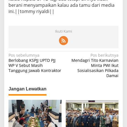
berani menyampaikan kalau ada tamu dari media
ini.||tommy riyaldi||
Ikuti Kami
N
Pos sebelumnya
Pos berikutnya
Berlobang KSPJJ UPTD PJJ
Mendagri Tito Karnavian
a
WP V Sebut Masih
Minta PWI Ikut
Tanggung Jawab Kontraktor
Sosialisasikan Pilkada
v
Damai
i
g
Jangan Lewatkan
a
s
i
p