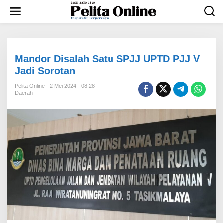
L
e
w
a
t
i
k
Mandor Disalah Satu SPJJ UPTD PJJ V
e
Jadi Sorotan
k
o
Pelita Online
2 Mei 2024 - 08:28
n
Daerah
t
e
n