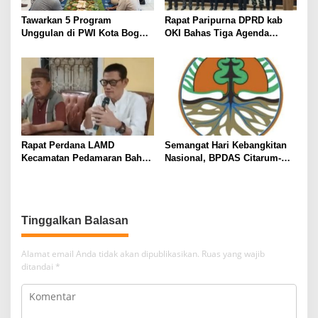
o
s
Tawarkan 5 Program
Rapat Paripurna DPRD kab
Unggulan di PWI Kota Bogor,
OKI Bahas Tiga Agenda
Tantan Sulthon Siap
Strategis
Wujudkan ‘PWI Jabar
Istimewa’*
Rapat Perdana LAMD
Semangat Hari Kebangkitan
Kecamatan Pedamaran Bahas
Nasional, BPDAS Citarum-
Penguatan Struktur dan
Ciliwung Ajak Masyarakat
Pelestarian Adat Marga Danau
Perkuat Cinta Tanah Air
Tinggalkan Balasan
Alamat email Anda tidak akan dipublikasikan.
Ruas yang wajib
ditandai
*