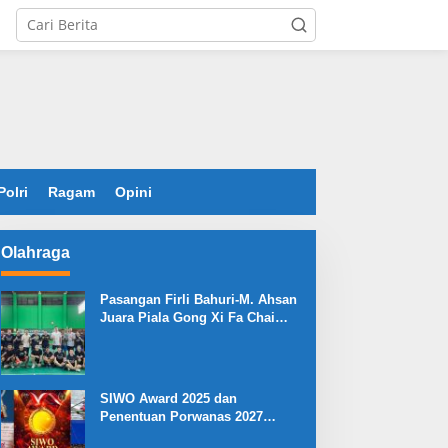
Polri
Ragam
Opini
Olahraga
Pasangan Firli Bahuri-M. Ahsan
Juara Piala Gong Xi Fa Chai
2026
SIWO Award 2025 dan
Penentuan Porwanas 2027
Warnai HPN 2026 Serang