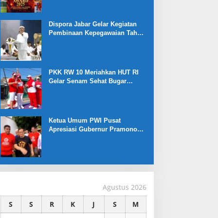
Dispora Jabar Gelar Kegiatan
Pembinaan Kepegawaian Tahun
2025 : Begini Penjelasan
Gubernur Jabar
PKK RW 10 Meriahkan HUT RI
Gelar Senam Sehat Bugar
Warna Warni Kemerdekaan
Ketua Umum PWI Pusat
Apresiasi Gubernur Pramono
Anung yang Dukung Liga
Jakarta U-17
Agustus 2026
S
S
R
K
J
S
M