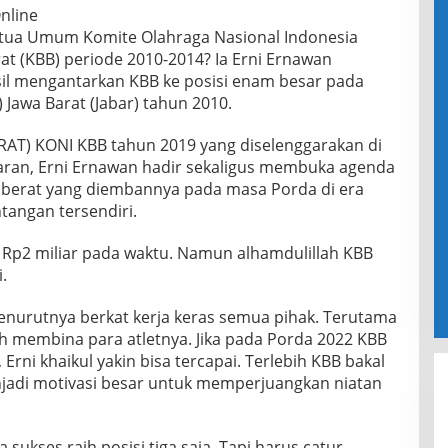
nline
tua Umum Komite Olahraga Nasional Indonesia
t (KBB) periode 2010-2014? Ia Erni Ernawan
sil mengantarkan KBB ke posisi enam besar pada
Jawa Barat (Jabar) tahun 2010.
AT) KONI KBB tahun 2019 yang diselenggarakan di
aran, Erni Ernawan hadir sekaligus membuka agenda
s berat yang diembannya pada masa Porda di era
angan tersendiri.
a Rp2 miliar pada waktu. Namun alhamdulillah KBB
.
enurutnya berkat kerja keras semua pihak. Terutama
ih membina para atletnya. Jika pada Porda 2022 KBB
 Erni khaikul yakin bisa tercapai. Terlebih KBB bakal
njadi motivasi besar untuk memperjuangkan niatan
sukses raih posisi tiga saja. Tapi harus catur