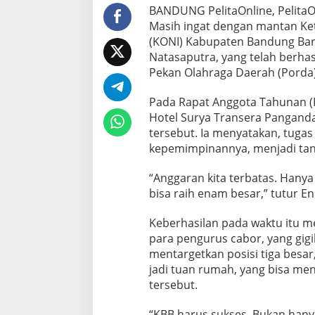
BANDUNG PelitaOnline, PelitaO
Masih ingat dengan mantan Ke
(KONI) Kabupaten Bandung Bara
Natasaputra, yang telah berha
Pekan Olahraga Daerah (Porda) 
Pada Rapat Anggota Tahunan (R
Hotel Surya Transera Pangand
tersebut. Ia menyatakan, tuga
kepemimpinannya, menjadi tant
“Anggaran kita terbatas. Hany
bisa raih enam besar,” tutur Eni
Keberhasilan pada waktu itu m
para pengurus cabor, yang gig
mentargetkan posisi tiga besar,
jadi tuan rumah, yang bisa me
tersebut.
“KBB harus sukses. Bukan hanya 