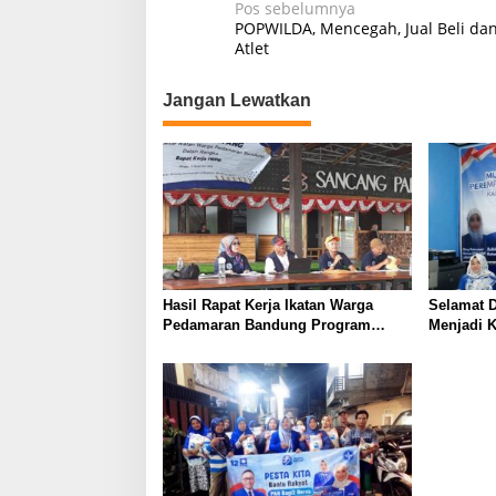
N
Pos sebelumnya
POPWILDA, Mencegah, Jual Beli dan
a
Atlet
v
Jangan Lewatkan
i
g
a
s
i
p
o
Hasil Rapat Kerja Ikatan Warga
Selamat D
s
Pedamaran Bandung Program
Menjadi 
Sosial Kemasyarakatan Menjadi
Nasional
Prioritas Utama