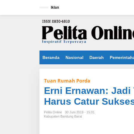
L
e
Iklan
w
a
t
i
k
e
k
o
n
Beranda
Nasional
Daerah
Pemerintah
t
e
n
Tuan Rumah Porda
Erni Ernawan: Jad
Harus Catur Sukse
Pelita Online
30 Juni 2019 - 15:01
Kabupaten Bandung Barat