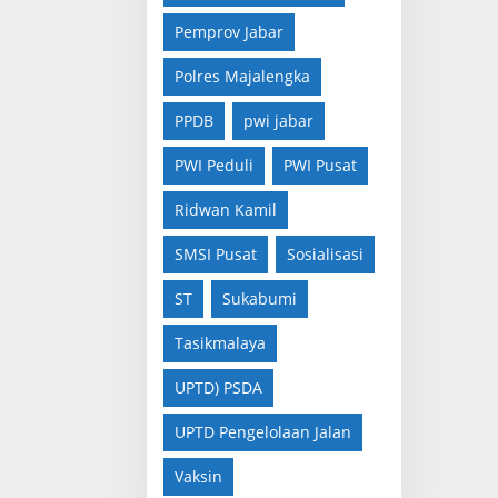
Pemprov Jabar
Polres Majalengka
PPDB
pwi jabar
PWI Peduli
PWI Pusat
Ridwan Kamil
SMSI Pusat
Sosialisasi
ST
Sukabumi
Tasikmalaya
UPTD) PSDA
UPTD Pengelolaan Jalan
Vaksin