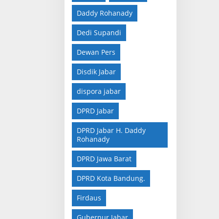
Daddy Rohanady
Dedi Supandi
Dewan Pers
Disdik Jabar
dispora jabar
DPRD Jabar
DPRD Jabar H. Daddy
Rohanady
DPRD Jawa Barat
DPRD Kota Bandung.
Firdaus
Gubernur Jabar