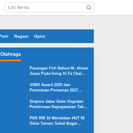
Polri
Ragam
Opini
Olahraga
Pasangan Firli Bahuri-M. Ahsan
Juara Piala Gong Xi Fa Chai
2026
SIWO Award 2025 dan
Penentuan Porwanas 2027
Warnai HPN 2026 Serang
Dispora Jabar Gelar Kegiatan
Pembinaan Kepegawaian Tahun
2025 : Begini Penjelasan
Gubernur Jabar
PKK RW 10 Meriahkan HUT RI
Gelar Senam Sehat Bugar
Warna Warni Kemerdekaan