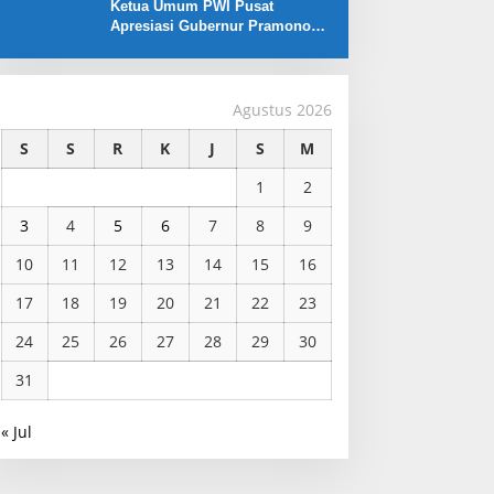
Ketua Umum PWI Pusat
Apresiasi Gubernur Pramono
Anung yang Dukung Liga
Jakarta U-17
Agustus 2026
S
S
R
K
J
S
M
1
2
3
4
5
6
7
8
9
10
11
12
13
14
15
16
17
18
19
20
21
22
23
24
25
26
27
28
29
30
31
« Jul