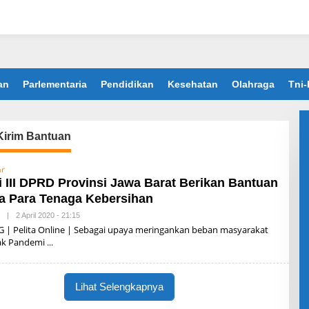
an
Parlementaria
Pendidikan
Kesehatan
Olahraga
Tni-
irim Bantuan
ar
 III DPRD Provinsi Jawa Barat Berikan Bantuan
a Para Tenaga Kebersihan
|
2 April 2020 - 21:15
O
L
| Pelita Online | Sebagai upaya meringankan beban masyarakat
E
ak Pandemi
H
P
E
L
I
Lihat Selengkapnya
T
A