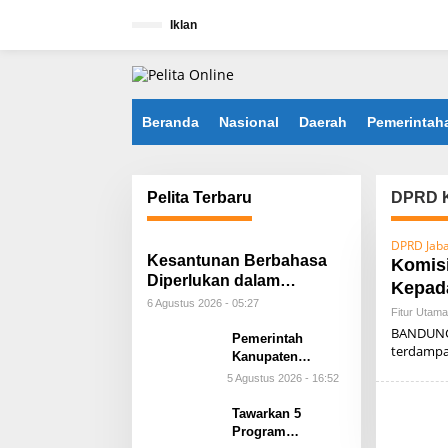
L
e
Iklan
w
a
t
i
k
Beranda
Nasional
Daerah
Pemerintah
e
k
o
n
Pelita Terbaru
DPRD K
t
e
n
DPRD Jab
Kesantunan Berbahasa
Komisi
Diperlukan dalam
Kepad
Berbangsa dan
6 Agustus 2026 - 05:27
Fitur Utama
Bernegara*
BANDUNG 
Pemerintah
terdamp
Kanupaten
Bandung Siap
5 Agustus 2026 - 16:52
Perluas Kerja
Sama
Tawarkan 5
Antardaerah
Program
Bersama