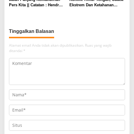
Pers Kita || Catatan : Hendry
Ekstrem Dan Ketahanan
Ch Bangun
Pangan: Pertanian Indonesia
Harus Berubah
Tinggalkan Balasan
Alamat email Anda tidak akan dipublikasikan.
Ruas yang wajib
ditandai
*