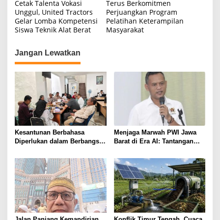
Cetak Talenta Vokasi
Terus Berkomitmen
a
Unggul, United Tractors
Perjuangkan Program
Gelar Lomba Kompetensi
Pelatihan Keterampilan
v
Siswa Teknik Alat Berat
Masyarakat
i
g
Jangan Lewatkan
a
s
i
p
o
s
Kesantunan Berbahasa
Menjaga Marwah PWI Jawa
Diperlukan dalam Berbangsa
Barat di Era AI: Tantangan
dan Bernegara*
Berat yang Menuntut
Solidaritas Lintas Generasi
Jalan Panjang Kemandirian
Konflik Timur Tengah, Cuaca