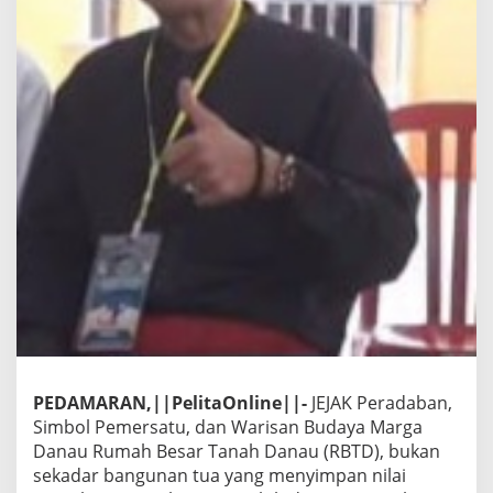
PEDAMARAN,||PelitaOnline||-
JEJAK Peradaban,
Simbol Pemersatu, dan Warisan Budaya Marga
Danau Rumah Besar Tanah Danau (RBTD), bukan
sekadar bangunan tua yang menyimpan nilai