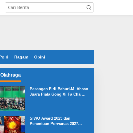
Polri
Ragam
Opini
Olahraga
Pasangan Firli Bahuri-M. Ahsan
Juara Piala Gong Xi Fa Chai
2026
SIWO Award 2025 dan
Penentuan Porwanas 2027
Warnai HPN 2026 Serang