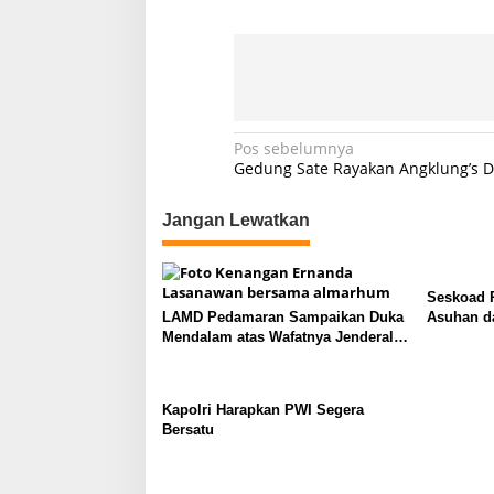
N
Pos sebelumnya
Gedung Sate Rayakan Angklung’s D
a
v
Jangan Lewatkan
i
g
Seskoad R
a
LAMD Pedamaran Sampaikan Duka
Asuhan da
s
Mendalam atas Wafatnya Jenderal
Kelahiran
TNI (Purn) Ryamizard Ryacudu
Rancaman
i
p
Kapolri Harapkan PWI Segera
o
Bersatu
s