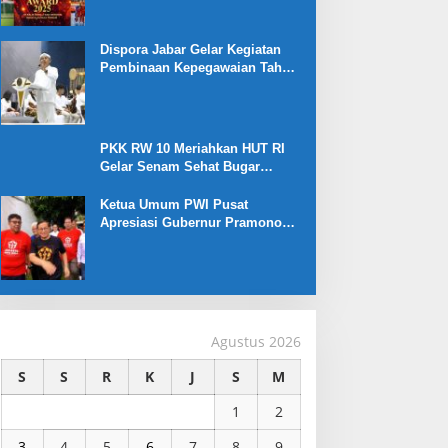
Dispora Jabar Gelar Kegiatan
Pembinaan Kepegawaian Tahun
2025 : Begini Penjelasan
Gubernur Jabar
PKK RW 10 Meriahkan HUT RI
Gelar Senam Sehat Bugar
Warna Warni Kemerdekaan
Ketua Umum PWI Pusat
Apresiasi Gubernur Pramono
Anung yang Dukung Liga
Jakarta U-17
Agustus 2026
S
S
R
K
J
S
M
1
2
3
4
5
6
7
8
9