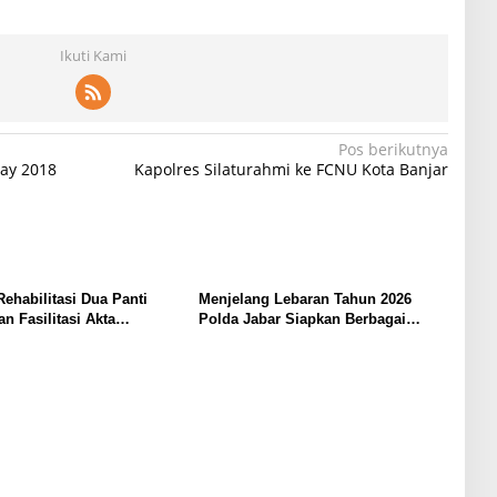
Ikuti Kami
Pos berikutnya
ay 2018
Kapolres Silaturahmi ke FCNU Kota Banjar
ehabilitasi Dua Panti
Menjelang Lebaran Tahun 2026
n Fasilitasi Akta
Polda Jabar Siapkan Berbagai
 Anak Asuh di
Langkah Pengamanan Arus Mudik
yar*