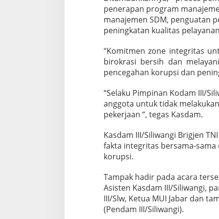
penerapan program manajemen
manajemen SDM, penguatan pen
peningkatan kualitas pelayanan 
“Komitmen zone integritas un
birokrasi bersih dan melayan
pencegahan korupsi dan pening
“Selaku Pimpinan Kodam III/Si
anggota untuk tidak melakukan
pekerjaan “, tegas Kasdam.
Kasdam III/Siliwangi Brigjen 
fakta integritas bersama-sam
korupsi.
Tampak hadir pada acara terseb
Asisten Kasdam III/Siliwangi, 
III/Slw, Ketua MUI Jabar dan t
(Pendam III/Siliwangi).