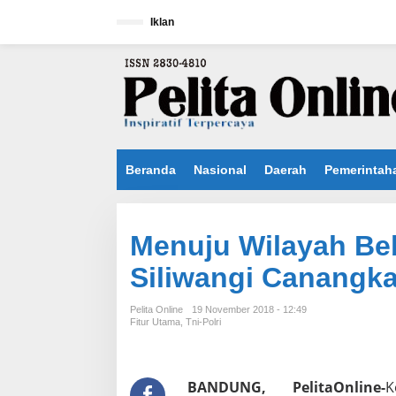
L
e
Iklan
w
a
t
i
k
e
k
o
n
Beranda
Nasional
Daerah
Pemerintah
t
e
n
Menuju Wilayah Be
Siliwangi Canangka
Pelita Online
19 November 2018 - 12:49
Fitur Utama
,
Tni-Polri
BANDUNG, PelitaOnline-
K