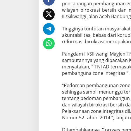
pencanangan pembangunan zone
wilayah birokrasi bersih dan
III/Siliwangi Jalan Aceh Bandung
Tingginya tuntutan masyarakat
akuntabilitas, bebas dari koru
reformasi birokrasi merupakan 
Pangdam III/Siliwangi Mayjen T
sambutannya yang dibacakan Ka
menyatakan, ” TNI AD termasuk
pembanguna zone integritas “.
“Pedoman pembangunan zone int
sehingga sambil menunggu terb
tentang pedoman pembangun zo
dan wilayah birokrasi bersih d
Pelaksanaan zone integritas d
Nomor 52 tahun 2014 “, lanjutn
Ditambahkannya, ” proses pem