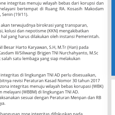
 integritas menuju wilayah bebas dari korupsi dan
 melayani bertempat di Ruang RA. Kosasih Makodam
, Senin (19/11).
 akan terwujudnya birokrasi yang transparan,
psi, kolusi dan nepotisme (KKN) mengakibatkan
hal yang harus dilakukan oleh instansi Pemerintah.
NI Besar Harto Karyawan, S.H, M.Tr (Han) pada
sdam III/Siliwangi Brigjen TNI Nurchahyanto, M.Sc
 salah satu lembaga yang siap melakukan
egritas di lingkungan TNI AD perlu disesuaikan,
itnya revisi Peraturan Kasad Nomor 30 tahun 2017
na integritas menuju wilayah bebas korupasi (WBK)
an melayani (WBBM) di lingkungan TNI AD.
ilaksanakan sesuai dengan Peraturan Menpan dan RB
ya.
bangunan zone integritas difokuskan pada