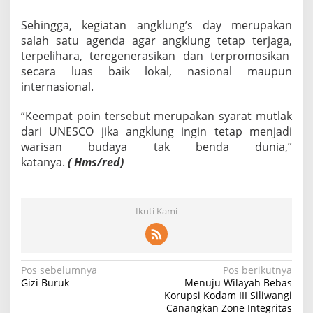
Sehingga, kegiatan angklung’s day merupakan
salah satu agenda agar angklung tetap terjaga,
terpelihara, teregenerasikan dan terpromosikan
secara luas baik lokal, nasional maupun
internasional.
“Keempat poin tersebut merupakan syarat mutlak
dari UNESCO jika angklung ingin tetap menjadi
warisan budaya tak benda dunia,”
katanya.
( Hms/red)
Ikuti Kami
N
Pos sebelumnya
Pos berikutnya
Gizi Buruk
Menuju Wilayah Bebas
a
Korupsi Kodam III Siliwangi
Canangkan Zone Integritas