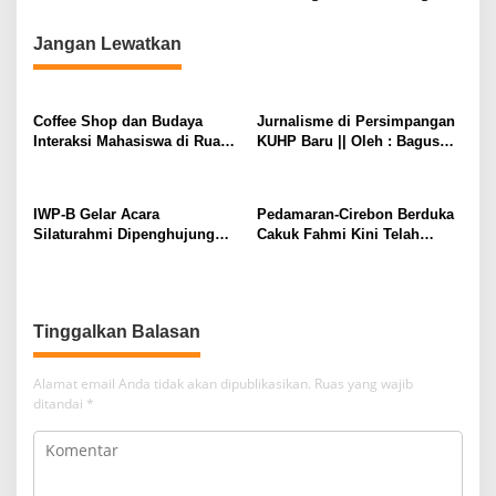
v
i
Jangan Lewatkan
g
a
s
Coffee Shop dan Budaya
Jurnalisme di Persimpangan
Interaksi Mahasiswa di Ruang
KUHP Baru || Oleh : Bagus
i
Publik
Sudarmanto
p
o
IWP-B Gelar Acara
Pedamaran-Cirebon Berduka
Silaturahmi Dipenghujung
Cakuk Fahmi Kini Telah
s
Tahun Ajang Kebersamaan
Tiada.
Anak Rantau
Tinggalkan Balasan
Alamat email Anda tidak akan dipublikasikan.
Ruas yang wajib
ditandai
*