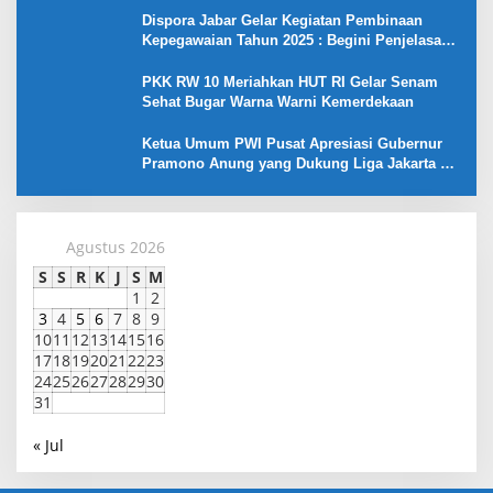
Dispora Jabar Gelar Kegiatan Pembinaan
Kepegawaian Tahun 2025 : Begini Penjelasan
Gubernur Jabar
PKK RW 10 Meriahkan HUT RI Gelar Senam
Sehat Bugar Warna Warni Kemerdekaan
Ketua Umum PWI Pusat Apresiasi Gubernur
Pramono Anung yang Dukung Liga Jakarta U-
17
Agustus 2026
S
S
R
K
J
S
M
1
2
3
4
5
6
7
8
9
10
11
12
13
14
15
16
17
18
19
20
21
22
23
24
25
26
27
28
29
30
31
« Jul