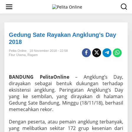
L
e
w
a
t
i
k
Gedung Sate Rayakan Angklung’s Day
e
2018
k
o
Pelita Online
18 November 2018 - 22:58
n
Fitur Utama
,
Ragam
t
e
n
BANDUNG PelitaOnline
– Angklung’s Day,
dirayakan sebagai bentuk dukungan terhadap
eksistensi angklung. Peringatan Angklung’s Day
yang ke sembilan, yang dirayakan di halaman
Gedung Sate Bandung, Minggu (18/11/18), berhasil
memecahkan rekor.
Dengan peserta, atau pemain angklung terbanyak,
yang melibatkan sekitar 172 grup kesenian dari