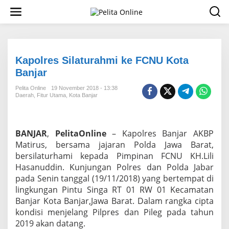
L
e
w
a
t
i
k
Kapolres Silaturahmi ke FCNU Kota
e
Banjar
k
o
Pelita Online
19 November 2018 - 13:38
n
Daerah
,
Fitur Utama
,
Kota Banjar
t
e
n
BANJAR
,
PelitaOnline
– Kapolres Banjar AKBP
Matirus, bersama jajaran Polda Jawa Barat,
bersilaturhami kepada Pimpinan FCNU KH.Lili
Hasanuddin. Kunjungan Polres dan Polda Jabar
pada Senin tanggal (19/11/2018) yang bertempat di
lingkungan Pintu Singa RT 01 RW 01 Kecamatan
Banjar Kota Banjar,Jawa Barat. Dalam rangka cipta
kondisi menjelang Pilpres dan Pileg pada tahun
2019 akan datang.