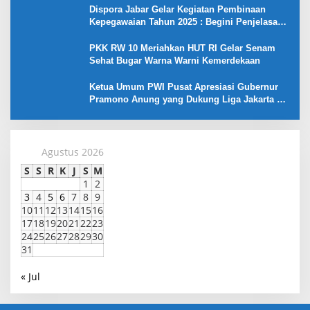
Dispora Jabar Gelar Kegiatan Pembinaan
Kepegawaian Tahun 2025 : Begini Penjelasan
Gubernur Jabar
PKK RW 10 Meriahkan HUT RI Gelar Senam
Sehat Bugar Warna Warni Kemerdekaan
Ketua Umum PWI Pusat Apresiasi Gubernur
Pramono Anung yang Dukung Liga Jakarta U-
17
Agustus 2026
S
S
R
K
J
S
M
1
2
3
4
5
6
7
8
9
10
11
12
13
14
15
16
17
18
19
20
21
22
23
24
25
26
27
28
29
30
31
« Jul