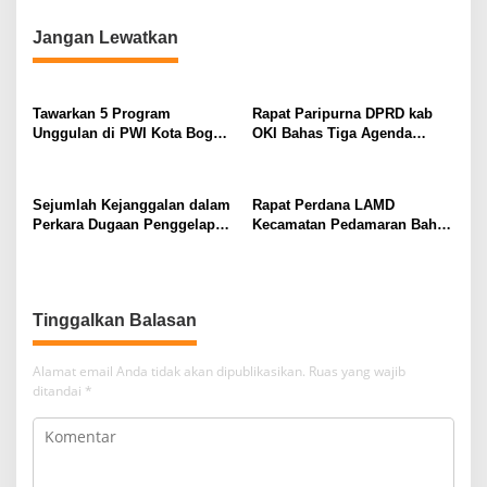
i
Jangan Lewatkan
g
a
s
Tawarkan 5 Program
Rapat Paripurna DPRD kab
Unggulan di PWI Kota Bogor,
OKI Bahas Tiga Agenda
i
Tantan Sulthon Siap
Strategis
p
Wujudkan ‘PWI Jabar
Istimewa’*
o
Sejumlah Kejanggalan dalam
Rapat Perdana LAMD
Perkara Dugaan Penggelapan
Kecamatan Pedamaran Bahas
s
Sertifikat dan TPPU : Begini
Penguatan Struktur dan
Penjelasan Kuasa Hukum
Pelestarian Adat Marga Danau
Irfan Suryanagara
Tinggalkan Balasan
Alamat email Anda tidak akan dipublikasikan.
Ruas yang wajib
ditandai
*