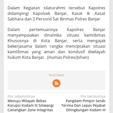
Dalam Kegiatan silaturahmi tersebut Kapolres
didampingi Kapolsek Banjar, Kasat Ik ,Kasat
Sabhara dan 2 Personil Sat Binmas Polres Banjar
Dalam pertemuannya Kapolres Banjar
menyampaiakan dinamika situasi kamtibmas
Khususnya di Kota Banjar, serta mengajak
bekerjasama dalam rangka menciptakan situasi
kamtibmas yang aman dan kondusif diwilayah
hukum Kota Banjar.. (Humas Polres/Johan)
Ikuti Kami
N
Pos sebelumnya
Pos berikutnya
Menuju Wilayah Bebas
Pangdam Pimpin Serah
a
Korupsi Kodam III Siliwangi
Terima Dan Lepas Pejabat
Canangkan Zone Integritas
Dilingkungan Kodam III
v