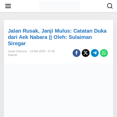
L
e
w
a
t
i
k
Jalan Rusak, Janji Mulus: Catatan Duka
e
dari Aek Nabara || Oleh: Sulaiman
k
Siregar
o
n
Iswan Darsono
14 Mei 2026 - 07:05
t
Daerah
e
n