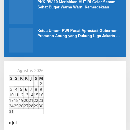
PKK RW 10 Meriahkan HUT RI Gelar Senam
Sehat Bugar Warna Warni Kemerdekaan
Ketua Umum PWI Pusat Apresiasi Gubernur
Pramono Anung yang Dukung Liga Jakarta U-
17
Agustus 2026
S
S
R
K
J
S
M
1
2
3
4
5
6
7
8
9
10
11
12
13
14
15
16
17
18
19
20
21
22
23
24
25
26
27
28
29
30
31
« Jul