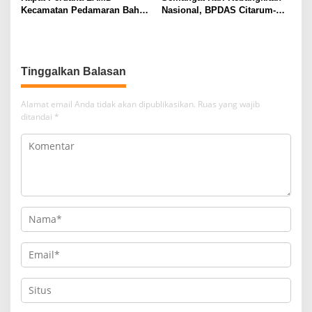
Kecamatan Pedamaran Bahas
Nasional, BPDAS Citarum-
Penguatan Struktur dan
Ciliwung Ajak Masyarakat
Pelestarian Adat Marga Danau
Perkuat Cinta Tanah Air
Tinggalkan Balasan
Alamat email Anda tidak akan dipublikasikan.
Ruas yang wajib
ditandai
*