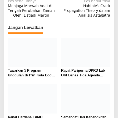
N
Pos sebelumnya
Pos berikutnya
Menjaga Marwah Adat di
Habibie’s Crack
a
Tengah Perubahan Zaman
Propagation Theory dalam
|| Oleh: Listiadi Martin
Analisis Astagatra
v
i
Jangan Lewatkan
g
a
s
i
p
o
Tawarkan 5 Program
Rapat Paripurna DPRD kab
s
Unggulan di PWI Kota Bogor,
OKI Bahas Tiga Agenda
Tantan Sulthon Siap
Strategis
Wujudkan ‘PWI Jabar
Istimewa’*
Rapat Perdana LAMD
Semangat Hari Kebangkitan