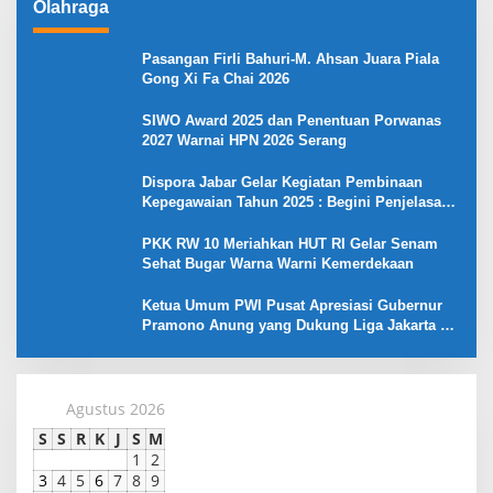
Olahraga
Pasangan Firli Bahuri-M. Ahsan Juara Piala
Gong Xi Fa Chai 2026
SIWO Award 2025 dan Penentuan Porwanas
2027 Warnai HPN 2026 Serang
Dispora Jabar Gelar Kegiatan Pembinaan
Kepegawaian Tahun 2025 : Begini Penjelasan
Gubernur Jabar
PKK RW 10 Meriahkan HUT RI Gelar Senam
Sehat Bugar Warna Warni Kemerdekaan
Ketua Umum PWI Pusat Apresiasi Gubernur
Pramono Anung yang Dukung Liga Jakarta U-
17
Agustus 2026
S
S
R
K
J
S
M
1
2
3
4
5
6
7
8
9