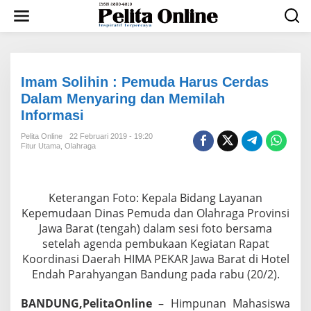
L
e
w
a
t
i
k
Imam Solihin : Pemuda Harus Cerdas
e
Dalam Menyaring dan Memilah
k
Informasi
o
n
Pelita Online
22 Februari 2019 - 19:20
t
Fitur Utama
,
Olahraga
e
n
Keterangan Foto: Kepala Bidang Layanan
Kepemudaan Dinas Pemuda dan Olahraga Provinsi
Jawa Barat (tengah) dalam sesi foto bersama
setelah agenda pembukaan Kegiatan Rapat
Koordinasi Daerah HIMA PEKAR Jawa Barat di Hotel
Endah Parahyangan Bandung pada rabu (20/2).
BANDUNG,PelitaOnline
– Himpunan Mahasiswa