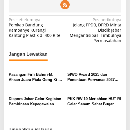
N
Pos sebelumnya
Pos berikutnya
Pemkab Bandung
Jelang PPDB, DPRD Minta
a
Kampanye Kurangi
Disdik Jabar
Kantong Plastik di 400 Ritel
Mengantisipasi Timbulnya
v
Permasalahan
i
g
Jangan Lewatkan
a
s
Pasangan Firli Bahuri-M.
SIWO Award 2025 dan
i
Ahsan Juara Piala Gong Xi Fa
Penentuan Porwanas 2027
p
Chai 2026
Warnai HPN 2026 Serang
o
Dispora Jabar Gelar Kegiatan
PKK RW 10 Meriahkan HUT RI
s
Pembinaan Kepegawaian
Gelar Senam Sehat Bugar
Tahun 2025 : Begini
Warna Warni Kemerdekaan
Penjelasan Gubernur Jabar
Tinggalkan Balasan