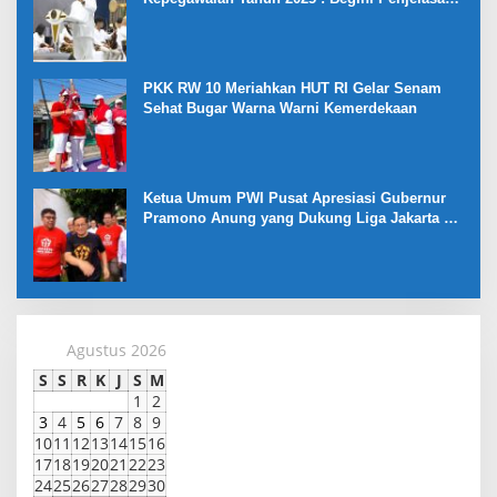
Gubernur Jabar
PKK RW 10 Meriahkan HUT RI Gelar Senam
Sehat Bugar Warna Warni Kemerdekaan
Ketua Umum PWI Pusat Apresiasi Gubernur
Pramono Anung yang Dukung Liga Jakarta U-
17
Agustus 2026
S
S
R
K
J
S
M
1
2
3
4
5
6
7
8
9
10
11
12
13
14
15
16
17
18
19
20
21
22
23
24
25
26
27
28
29
30