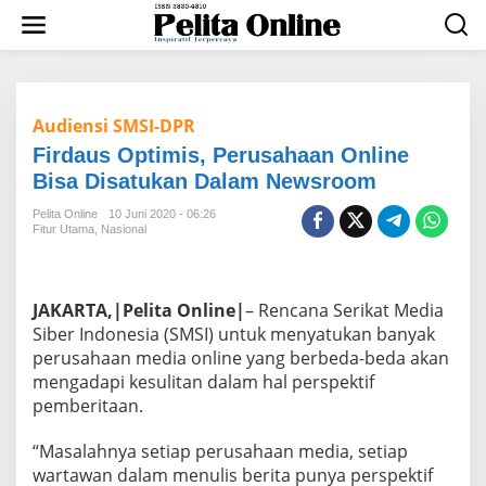
L
e
w
a
t
i
Audiensi SMSI-DPR
k
e
Firdaus Optimis, Perusahaan Online
k
Bisa Disatukan Dalam Newsroom
o
n
Pelita Online
10 Juni 2020 - 06:26
t
Fitur Utama
,
Nasional
e
n
JAKARTA,|Pelita Online|
– Rencana Serikat Media
Siber Indonesia (SMSI) untuk menyatukan banyak
perusahaan media online yang berbeda-beda akan
mengadapi kesulitan dalam hal perspektif
pemberitaan.
“Masalahnya setiap perusahaan media, setiap
wartawan dalam menulis berita punya perspektif