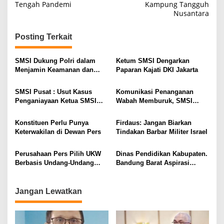
Tengah Pandemi
Kampung Tangguh
v
Nusantara
i
g
Posting Terkait
a
s
SMSI Dukung Polri dalam
Ketum SMSI Dengarkan
Menjamin Keamanan dan
Paparan Kajati DKI Jakarta
i
Kelancaran Mudik
p
SMSI Pusat : Usut Kasus
Komunikasi Penanganan
Penganiayaan Ketua SMSI
Wabah Memburuk, SMSI
o
Madina Terkait Pemberitaan
Ingatkan Kemenkominfo
s
Konstituen Perlu Punya
Firdaus: Jangan Biarkan
Keterwakilan di Dewan Pers
Tindakan Barbar Militer Israel
Perusahaan Pers Pilih UKW
Dinas Pendidikan Kabupaten.
Berbasis Undang-Undang
Bandung Barat Aspirasi
Pers
Newsroom
Jangan Lewatkan