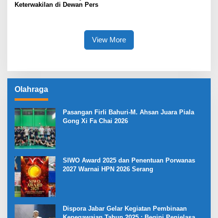
Keterwakilan di Dewan Pers
View More
Olahraga
Pasangan Firli Bahuri-M. Ahsan Juara Piala
Gong Xi Fa Chai 2026
SIWO Award 2025 dan Penentuan Porwanas
2027 Warnai HPN 2026 Serang
Dispora Jabar Gelar Kegiatan Pembinaan
Kepegawaian Tahun 2025 : Begini Penjelasan