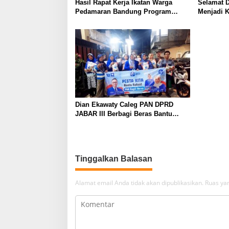
Hasil Rapat Kerja Ikatan Warga
Selamat D
s
Pedamaran Bandung Program
Menjadi 
Sosial Kemasyarakatan Menjadi
Nasional
i
Prioritas Utama
p
o
s
Dian Ekawaty Caleg PAN DPRD
JABAR III Berbagi Beras Bantu
Masyarakat
Tinggalkan Balasan
Alamat email Anda tidak akan dipublikasikan.
Ruas yan