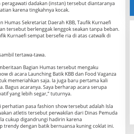
peragawati dadakan (instan) tersebut diantaranya
tian karena tingkahnya kocak.
an Humas Sekretariat Daerah KBB, Taufik Kurnaefi
an tersebut berlenggak lenggok seakan tanpa beban.
fik Kurnaefi sempat bersefie ria di atas catwalk di
 sambil tertawa-tawa.
emberitaan Bagian Humas tersebut mengaku
ow di acara Launching Batik KBB dan Food Vaganza
tuk memeriahkan saja. Ia juga baru pertama kali
aja. Bagus acaranya. Saya berharap acara serupa
vatif yang lebih segar,” tuturnya.
i perhatian pasa fashion show tersebut adalah Isla
n atletis tersebut perwakilan dari Dinas Pemuda
sla cukup digandrungi hadirin karena
 trendy dengan batik bernuansa kuning coklat ini.