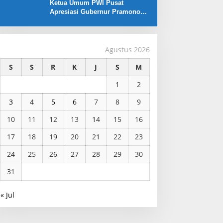
Ketua Umum PWI Pusat
Apresiasi Gubernur Pramono
Anung yang Dukung Liga
Jakarta U-17
Agustus 2026
S
S
R
K
J
S
M
1
2
3
4
5
6
7
8
9
10
11
12
13
14
15
16
17
18
19
20
21
22
23
24
25
26
27
28
29
30
31
« Jul