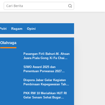
Polri
Ragam
Opini
Olahraga
Pasangan Firli Bahuri-M. Ahsan
Juara Piala Gong Xi Fa Chai
2026
SIWO Award 2025 dan
Penentuan Porwanas 2027
Warnai HPN 2026 Serang
Dispora Jabar Gelar Kegiatan
Pembinaan Kepegawaian Tahun
2025 : Begini Penjelasan
Gubernur Jabar
PKK RW 10 Meriahkan HUT RI
Gelar Senam Sehat Bugar
Warna Warni Kemerdekaan