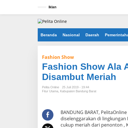
L
e
Iklan
w
a
t
i
k
Beranda
Nasional
Daerah
Pemerintah
e
k
o
n
Fashion Show
t
e
Fashion Show Ala 
n
Disambut Meriah
Pelita Online
25 Juli 2019 - 19:44
Fitur Utama
,
Kabupaten Bandung Barat
BANDUNG BARAT, PelitaOnline 
diselenggarakan di lingkung
cukup meriah dari penonton , 