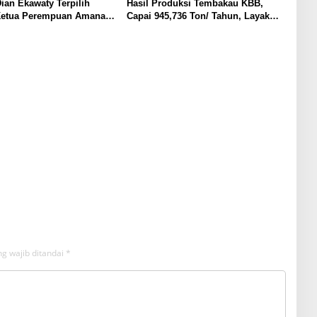
ian Ekawaty Terpilih
Hasil Produksi Tembakau KBB,
Ketua Perempuan Amanat
Capai 945,736 Ton/ Tahun, Layak
Bangun SIHT
g wajib ditandai
*