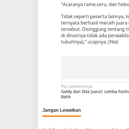
“Acaranya rame,seru, dan heboh
Tidak seperti peserta lainnya, 
ternyata berhasil meraih juara
tersebut. Disinggung tentang t
di dinasnya tidak ada perwakil
tubuhnya),” ucapnya. (Nie)
N
Pos sebelumnya
Goldy dan Dita Juara1 Lomba Fash
a
Batik
v
Jangan Lewatkan
i
g
a