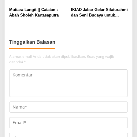
p
o
Mutiara Langit || Catatan :
IKIAD Jabar Gelar Silaturahmi
Abah Sholeh Kartasaputra
dan Seni Budaya untuk
s
Kebersamaan serta
Kolaborasi
Tinggalkan Balasan
Alamat email Anda tidak akan dipublikasikan.
Ruas yang wajib
ditandai
*