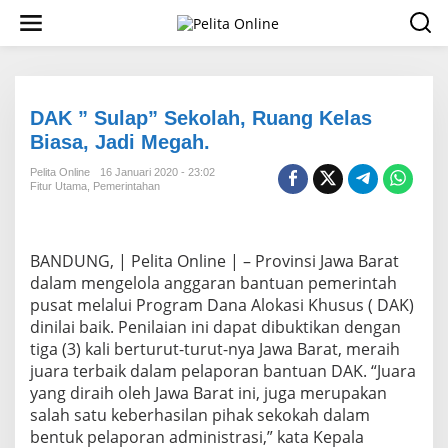
L
e
w
a
t
i
k
DAK ” Sulap” Sekolah, Ruang Kelas
e
Biasa, Jadi Megah.
k
o
Pelita Online
16 Januari 2020 - 23:02
n
Fitur Utama
,
Pemerintahan
t
e
n
BANDUNG, | Pelita Online | – Provinsi Jawa Barat
dalam mengelola anggaran bantuan pemerintah
pusat melalui Program Dana Alokasi Khusus ( DAK)
dinilai baik. Penilaian ini dapat dibuktikan dengan
tiga (3) kali berturut-turut-nya Jawa Barat, meraih
juara terbaik dalam pelaporan bantuan DAK. “Juara
yang diraih oleh Jawa Barat ini, juga merupakan
salah satu keberhasilan pihak sekokah dalam
bentuk pelaporan administrasi,” kata Kepala