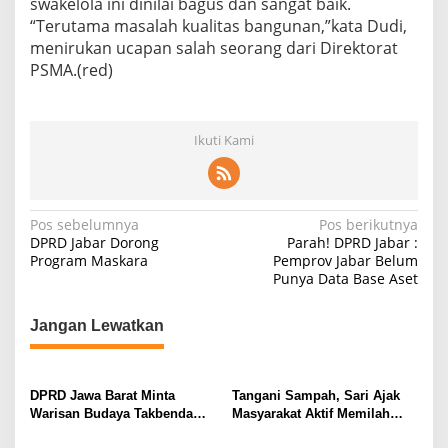
swakelola ini dinilai bagus dan sangat baik.
“Terutama masalah kualitas bangunan,”kata Dudi,
menirukan ucapan salah seorang dari Direktorat
PSMA.(red)
Ikuti Kami
N
Pos sebelumnya
Pos berikutnya
DPRD Jabar Dorong
Parah! DPRD Jabar :
a
Program Maskara
Pemprov Jabar Belum
Punya Data Base Aset
v
i
Jangan Lewatkan
g
a
s
DPRD Jawa Barat Minta
Tangani Sampah, Sari Ajak
Warisan Budaya Takbenda
Masyarakat Aktif Memilah
i
Dicatat dan Kategorisasi*
Sampah Sedari Rumah