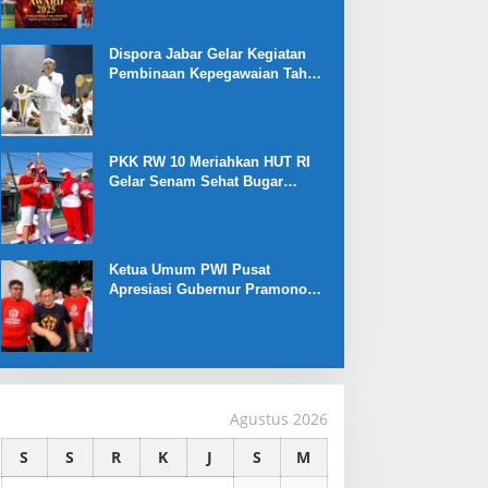
Dispora Jabar Gelar Kegiatan
Pembinaan Kepegawaian Tahun
2025 : Begini Penjelasan
Gubernur Jabar
PKK RW 10 Meriahkan HUT RI
Gelar Senam Sehat Bugar
Warna Warni Kemerdekaan
Ketua Umum PWI Pusat
Apresiasi Gubernur Pramono
Anung yang Dukung Liga
Jakarta U-17
Agustus 2026
S
S
R
K
J
S
M