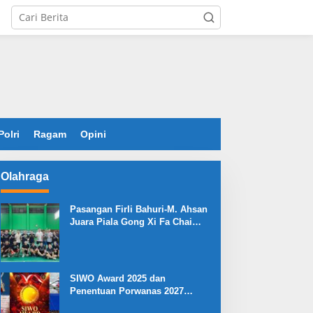
Polri
Ragam
Opini
Olahraga
Pasangan Firli Bahuri-M. Ahsan
Juara Piala Gong Xi Fa Chai
2026
SIWO Award 2025 dan
Penentuan Porwanas 2027
Warnai HPN 2026 Serang