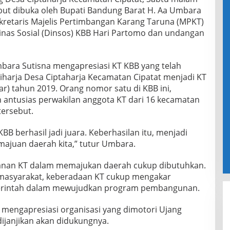
ebut dibuka oleh Bupati Bandung Barat H. Aa Umbara
kretaris Majelis Pertimbangan Karang Taruna (MPKT)
inas Sosial (Dinsos) KBB Hari Partomo dan undangan
bara Sutisna mengapresiasi KT KBB yang telah
iharja Desa Ciptaharja Kecamatan Cipatat menjadi KT
ar) tahun 2019. Orang nomor satu di KBB ini,
 antusias perwakilan anggota KT dari 16 kecamatan
ersebut.
B berhasil jadi juara. Keberhasilan itu, menjadi
ajuan daerah kita,” tutur Umbara.
anan KT dalam memajukan daerah cukup dibutuhkan.
masyarakat, keberadaan KT cukup mengakar
merintah dalam mewujudkan program pembangunan.
i mengapresiasi organisasi yang dimotori Ujang
ijanjikan akan didukungnya.