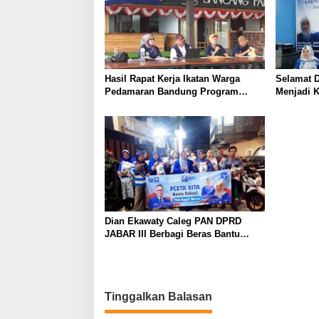
a
s
i
p
o
Hasil Rapat Kerja Ikatan Warga
Selamat D
Pedamaran Bandung Program
Menjadi 
s
Sosial Kemasyarakatan Menjadi
Nasional
Prioritas Utama
Dian Ekawaty Caleg PAN DPRD
JABAR III Berbagi Beras Bantu
Masyarakat
Tinggalkan Balasan