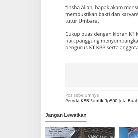
“Insha Allah, bapak akam mens
membuktikan bakti dan karyany
tutur Umbara.
Cukup puas dengan kiprah KT 
naik panggung menyumbangkan 
pengurus KT KBB serta anggota 
N
Pos sebelumnya
Pemda KBB Suntik Rp500 Juta Buat
a
v
Jangan Lewatkan
i
g