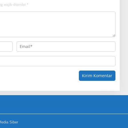
g wajib ditandai
*
edia Siber