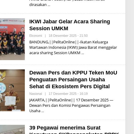
H
dirasakan
I
S
W
A
IKWI Jabar Gelar Acara Sharing
N
D
Session UMKM
A
R
Ekonomi
|
18 Desember 2025 - 21:50
O
S
L
BANDUNG,||PelitaOnline||-Ikatan Keluarga
O
E
N
Wartawan Indonesia (IKWI) Jawa Barat menggelar
H
O
acara sharing Session UMKM
I
S
W
A
N
Dewan Pers dan KPPU Teken MoU
D
A
Penguatan Persaingan Usaha
R
Sehat di Ekosistem Pers Digital
S
O
Nasional
|
17 Desember 2025 - 16:19
O
N
L
O
JAKARTA,||PelitaOnline|| 17 Desember 2025 —
E
Dewan Pers dan Komisi Pengawas Persaingan
H
Usaha
I
S
W
A
39 Pegawai menerima Surat
N
D