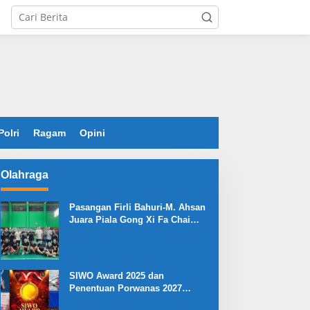
Polri
Ragam
Opini
Olahraga
Pasangan Firli Bahuri-M. Ahsan
Juara Piala Gong Xi Fa Chai
2026
SIWO Award 2025 dan
Penentuan Porwanas 2027
Warnai HPN 2026 Serang