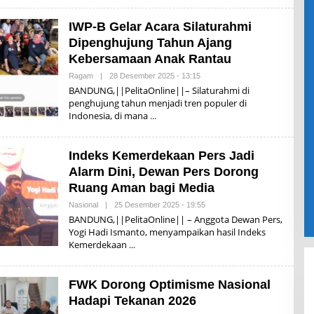
W
A
IWP-B Gelar Acara Silaturahmi
N
D
Dipenghujung Tahun Ajang
A
R
Kebersamaan Anak Rantau
S
O
Ragam
|
28 Desember 2025 - 13:15
O
N
L
BANDUNG,||PelitaOnline||– Silaturahmi di
O
E
penghujung tahun menjadi tren populer di
H
Indonesia, di mana
I
S
W
A
Indeks Kemerdekaan Pers Jadi
N
D
Alarm Dini, Dewan Pers Dorong
A
R
Ruang Aman bagi Media
S
O
Nasional
|
25 Desember 2025 - 19:55
O
N
L
BANDUNG,||PelitaOnline|| – Anggota Dewan Pers,
O
E
Yogi Hadi Ismanto, menyampaikan hasil Indeks
H
Kemerdekaan
I
S
W
A
FWK Dorong Optimisme Nasional
N
D
Hadapi Tekanan 2026
A
R