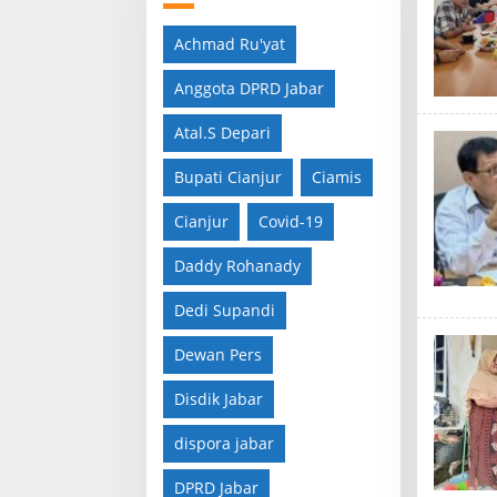
Achmad Ru'yat
Anggota DPRD Jabar
Atal.S Depari
Bupati Cianjur
Ciamis
Cianjur
Covid-19
Daddy Rohanady
Dedi Supandi
Dewan Pers
Disdik Jabar
dispora jabar
DPRD Jabar