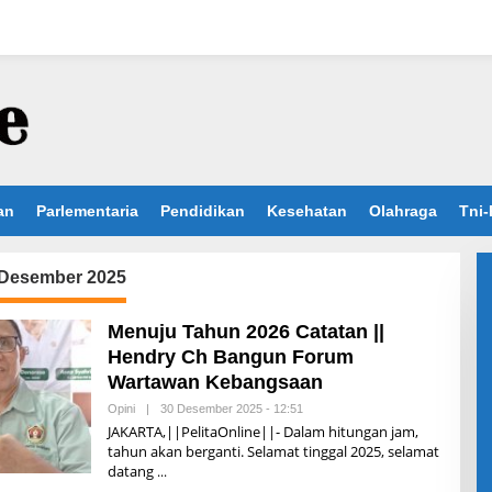
an
Parlementaria
Pendidikan
Kesehatan
Olahraga
Tni-
Desember 2025
Menuju Tahun 2026 Catatan ||
Hendry Ch Bangun Forum
Wartawan Kebangsaan
Opini
|
30 Desember 2025 - 12:51
O
L
JAKARTA,||PelitaOnline||- Dalam hitungan jam,
E
tahun akan berganti. Selamat tinggal 2025, selamat
H
datang
I
S