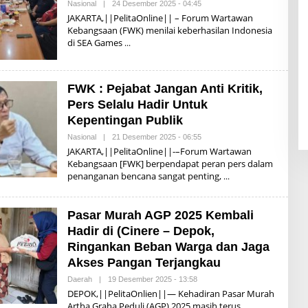
Nasional
|
24 Desember 2025 - 04:45
O
S
L
JAKARTA,||PelitaOnline|| – Forum Wartawan
O
E
N
Kebangsaan (FWK) menilai keberhasilan Indonesia
H
O
di SEA Games
I
S
W
A
N
FWK : Pejabat Jangan Anti Kritik,
D
A
Pers Selalu Hadir Untuk
R
Kepentingan Publik
S
O
Nasional
|
21 Desember 2025 - 06:55
O
N
L
O
JAKARTA,||PelitaOnline||-–Forum Wartawan
E
Kebangsaan [FWK] berpendapat peran pers dalam
H
penanganan bencana sangat penting,
I
S
W
A
Pasar Murah AGP 2025 Kembali
N
D
Hadir di (Cinere – Depok,
A
R
Ringankan Beban Warga dan Jaga
S
Akses Pangan Terjangkau
O
N
Daerah
|
19 Desember 2025 - 13:58
O
O
L
DEPOK,||PelitaOnlien||— Kehadiran Pasar Murah
E
Artha Graha Peduli (AGP) 2025 masih terus