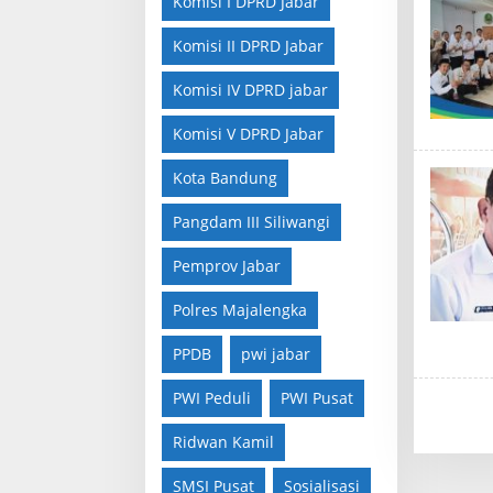
Komisi I DPRD Jabar
Komisi II DPRD Jabar
Komisi IV DPRD jabar
Komisi V DPRD Jabar
Kota Bandung
Pangdam III Siliwangi
Pemprov Jabar
Polres Majalengka
PPDB
pwi jabar
PWI Peduli
PWI Pusat
Ridwan Kamil
SMSI Pusat
Sosialisasi