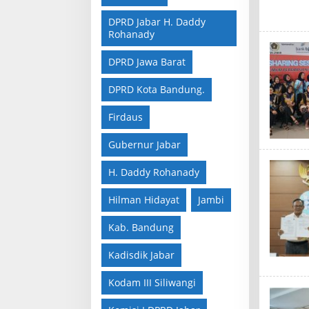
DPRD Jabar H. Daddy
Rohanady
DPRD Jawa Barat
DPRD Kota Bandung.
Firdaus
Gubernur Jabar
H. Daddy Rohanady
Hilman Hidayat
Jambi
Kab. Bandung
Kadisdik Jabar
Kodam III Siliwangi