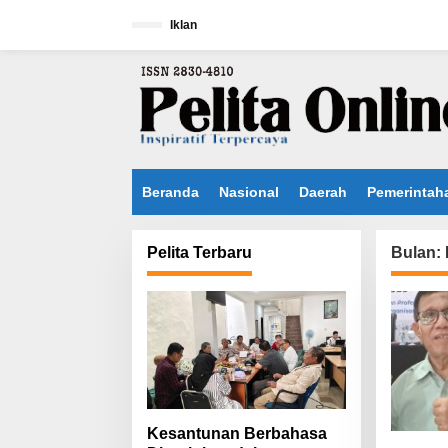
L
e
Iklan
w
a
t
i
k
e
k
o
n
Beranda
Nasional
Daerah
Pemerintah
t
e
n
Pelita Terbaru
Bulan:
Kesantunan Berbahasa