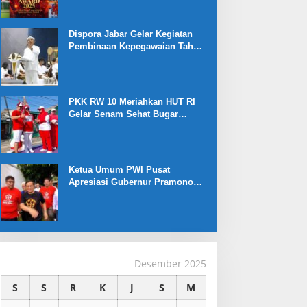
Dispora Jabar Gelar Kegiatan
Pembinaan Kepegawaian Tahun
2025 : Begini Penjelasan
Gubernur Jabar
PKK RW 10 Meriahkan HUT RI
Gelar Senam Sehat Bugar
Warna Warni Kemerdekaan
Ketua Umum PWI Pusat
Apresiasi Gubernur Pramono
Anung yang Dukung Liga
Jakarta U-17
Desember 2025
S
S
R
K
J
S
M