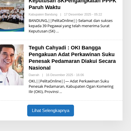
Keputusan SKPengangkatan PPPK
A
R
Paruh Waktu
S
O
Kabupaten Bandung
|
17 Desember 2025 - 05:22
O
N
L
BANDUNG,||PelitaOnline||-Selamat dan sukses
O
E
kepada 39 Pegawai yang telah menerima Surat
H
Keputusan (SK)
I
S
W
A
Teguh Cahyadi : OKI Bangga
N
D
Pengakuan Adat Perkawinan Suku
A
R
Penesak Pedamaran Diakui Secara
S
Nasional
O
N
Daerah
|
16 Desember 2025 - 16:06
O
O
L
OKI,||PelitaOnline||— Adat Perkawinan Suku
E
Penesak Pedamaran, Kabupaten Ogan Komering
H
Ilir (OKI), Provinsi
I
S
W
A
N
Lihat Selengkapnya
D
A
R
S
O