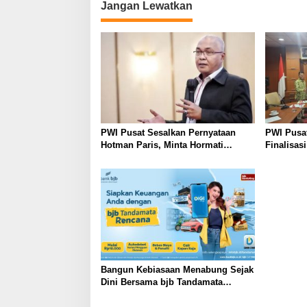
Jangan Lewatkan
i
g
a
s
i
p
o
PWI Pusat Sesalkan Pernyataan
PWI Pusat
s
Hotman Paris, Minta Hormati
Finalisas
Martabat Wartawan dan
Tim Webs
Kemerdekaan Pers
Bangun Kebiasaan Menabung Sejak
Dini Bersama bjb Tandamata
Rencana