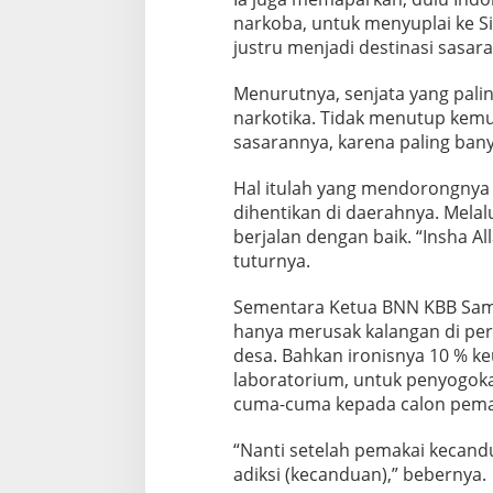
narkoba, untuk menyuplai ke Si
justru menjadi destinasi sasar
Menurutnya, senjata yang pal
narkotika. Tidak menutup kemu
sasarannya, karena paling ban
Hal itulah yang mendorongnya
dihentikan di daerahnya. Melal
berjalan dengan baik. “Insha Al
tuturnya.
Sementara Ketua BNN KBB Sam N
hanya merusak kalangan di per
desa. Bahkan ironisnya 10 % k
laboratorium, untuk penyogoka
cuma-cuma kepada calon pemak
“Nanti setelah pemakai kecandu
adiksi (kecanduan),” bebernya.