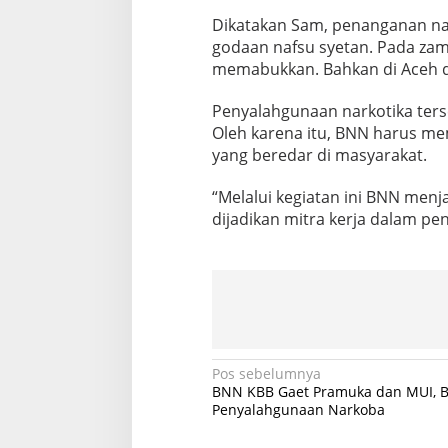
Dikatakan Sam, penanganan nar
godaan nafsu syetan. Pada za
memabukkan. Bahkan di Aceh d
Penyalahgunaan narkotika ters
Oleh karena itu, BNN harus 
yang beredar di masyarakat.
“Melalui kegiatan ini BNN men
dijadikan mitra kerja dalam pe
N
Pos sebelumnya
BNN KBB Gaet Pramuka dan MUI, B
a
Penyalahgunaan Narkoba
v