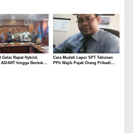
 Gelar Rapat Hybrid,
Cara Mudah Lapor SPT Tahunan
i AD/ART hingga Bentuk
PPh Wajib Pajak Orang Pribadi
ite dan Podcast
Status Nihil Menggunakan Coretax
Form