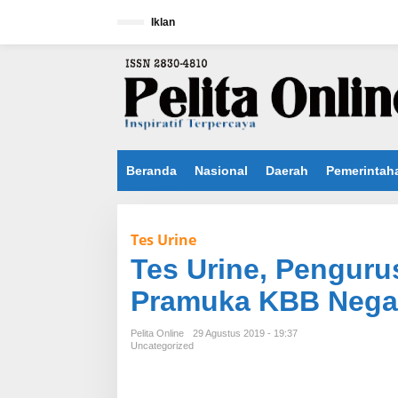
L
e
Iklan
w
a
t
i
k
e
k
o
n
Beranda
Nasional
Daerah
Pemerintah
t
e
n
Tes Urine
Tes Urine, Pengur
Pramuka KBB Negat
Pelita Online
29 Agustus 2019 - 19:37
Uncategorized