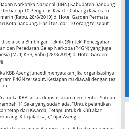
Badan Narkotika Nasional (BNN) Kabupaten Bandung
ne terhadap 10 Pengurus Kwartir Cabang (Kwarcab)
marin (Rabu, 28/8/2019) di Hotel Garden Permata
i Kota Bandung. Hasil tes, dari 10 orang tersebut
 disela-sela Bimbingan Teknik (Bimtek) Pencegahan,
n dan Peredaran Gelap Narkoba (P4GN) yang juga
nesia (MUI) KBB, Rabu (28/8/2019) di Hotel Garden
g.
a KBB Aseng Junaedi menyatakan jika organisasinya
ram P4GN tersebut. Kesiapan itu diawali dengan tes
cab.
 Pramuka KBB secara khusus akan membentuk Satuan
enambah 11 Saka yang sudah ada. “Untuk pelantikan
an tetap dari Kwarda. Tetapi untuk di KBB akan
karang. Kita jalan saja,” ujar Aseng.
nesia hanya sebagai tempat transit bagi para bandar