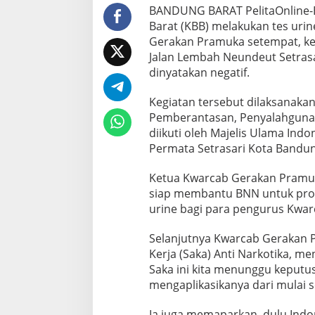
BANDUNG BARAT PelitaOnline-
Barat (KBB) melakukan tes uri
Gerakan Pramuka setempat, ke
Jalan Lembah Neundeut Setrasar
dinyatakan negatif.
Kegiatan tersebut dilaksanakan
Pemberantasan, Penyalahgunaa
diikuti oleh Majelis Ulama Indo
Permata Setrasari Kota Bandun
Ketua Kwarcab Gerakan Pramuk
siap membantu BNN untuk prog
urine bagi para pengurus Kwar
Selanjutnya Kwarcab Gerakan
Kerja (Saka) Anti Narkotika, m
Saka ini kita menunggu keputus
mengaplikasikanya dari mulai se
Ia juga memaparkan, dulu Indo