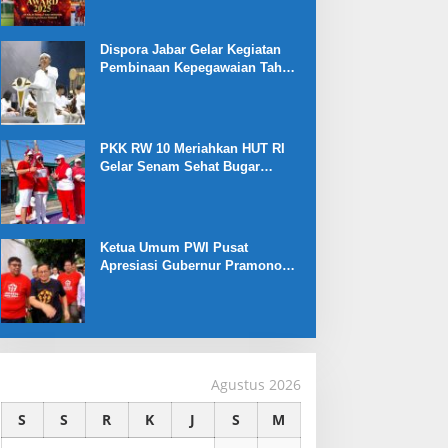
Dispora Jabar Gelar Kegiatan
Pembinaan Kepegawaian Tahun
2025 : Begini Penjelasan
Gubernur Jabar
PKK RW 10 Meriahkan HUT RI
Gelar Senam Sehat Bugar
Warna Warni Kemerdekaan
Ketua Umum PWI Pusat
Apresiasi Gubernur Pramono
Anung yang Dukung Liga
Jakarta U-17
Agustus 2026
S
S
R
K
J
S
M