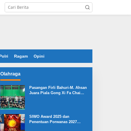
Polri
Ragam
Opini
Olahraga
Pasangan Firli Bahuri-M. Ahsan
Juara Piala Gong Xi Fa Chai
2026
SIWO Award 2025 dan
Penentuan Porwanas 2027
Warnai HPN 2026 Serang