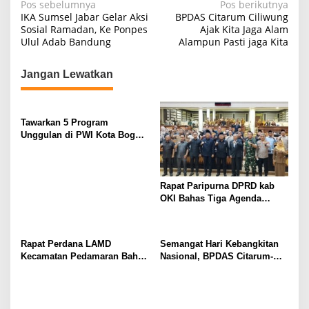
N
Pos sebelumnya
Pos berikutnya
IKA Sumsel Jabar Gelar Aksi
BPDAS Citarum Ciliwung
a
Sosial Ramadan, Ke Ponpes
Ajak Kita Jaga Alam
Ulul Adab Bandung
Alampun Pasti jaga Kita
v
i
Jangan Lewatkan
g
a
s
Tawarkan 5 Program
Unggulan di PWI Kota Bogor,
i
Tantan Sulthon Siap
p
Wujudkan ‘PWI Jabar
Istimewa’*
o
Rapat Paripurna DPRD kab
s
OKI Bahas Tiga Agenda
Strategis
Rapat Perdana LAMD
Semangat Hari Kebangkitan
Kecamatan Pedamaran Bahas
Nasional, BPDAS Citarum-
Penguatan Struktur dan
Ciliwung Ajak Masyarakat
Pelestarian Adat Marga Danau
Perkuat Cinta Tanah Air