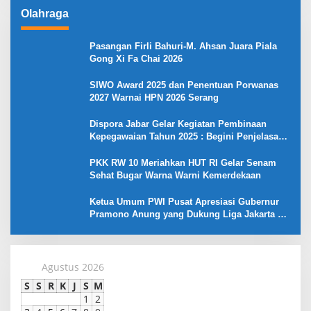
Olahraga
Pasangan Firli Bahuri-M. Ahsan Juara Piala
Gong Xi Fa Chai 2026
SIWO Award 2025 dan Penentuan Porwanas
2027 Warnai HPN 2026 Serang
Dispora Jabar Gelar Kegiatan Pembinaan
Kepegawaian Tahun 2025 : Begini Penjelasan
Gubernur Jabar
PKK RW 10 Meriahkan HUT RI Gelar Senam
Sehat Bugar Warna Warni Kemerdekaan
Ketua Umum PWI Pusat Apresiasi Gubernur
Pramono Anung yang Dukung Liga Jakarta U-
17
Agustus 2026
S
S
R
K
J
S
M
1
2