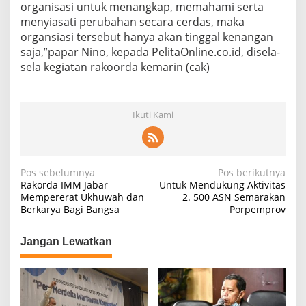
organisasi untuk menangkap, memahami serta
menyiasati perubahan secara cerdas, maka
organsiasi tersebut hanya akan tinggal kenangan
saja,”papar Nino, kepada PelitaOnline.co.id, disela-
sela kegiatan rakoorda kemarin (cak)
Ikuti Kami
N
Pos sebelumnya
Pos berikutnya
Rakorda IMM Jabar
Untuk Mendukung Aktivitas
a
Mempererat Ukhuwah dan
2. 500 ASN Semarakan
Berkarya Bagi Bangsa
Porpemprov
v
i
Jangan Lewatkan
g
a
s