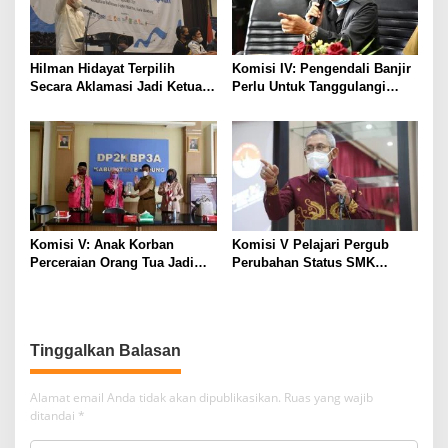
i
p
o
Hilman Hidayat Terpilih
Komisi IV: Pengendali Banjir
s
Secara Aklamasi Jadi Ketua
Perlu Untuk Tanggulangi
PWI Jabar
Banjir Bekasi
Komisi V: Anak Korban
Komisi V Pelajari Pergub
Perceraian Orang Tua Jadi
Perubahan Status SMK
Fokus DPRD Jabar
Menjadi BLUD Ke Dinas
Pendidikan Provinsi Jawa
Timur
Tinggalkan Balasan
Alamat email Anda tidak akan dipublikasikan.
Ruas yang wajib
ditandai
*