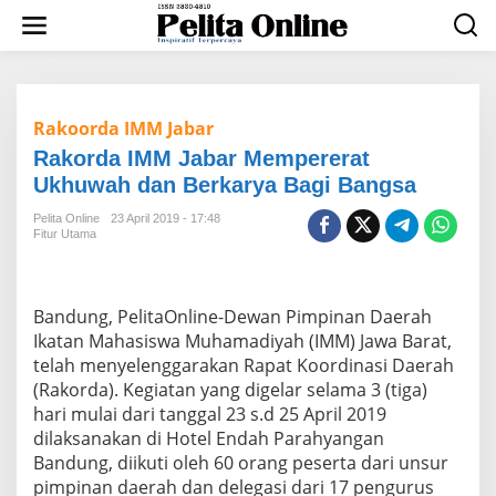
L
e
w
a
t
i
Rakoorda IMM Jabar
k
e
Rakorda IMM Jabar Mempererat
k
Ukhuwah dan Berkarya Bagi Bangsa
o
n
Pelita Online
23 April 2019 - 17:48
t
Fitur Utama
e
n
Bandung, PelitaOnline-Dewan Pimpinan Daerah
Ikatan Mahasiswa Muhamadiyah (IMM) Jawa Barat,
telah menyelenggarakan Rapat Koordinasi Daerah
(Rakorda). Kegiatan yang digelar selama 3 (tiga)
hari mulai dari tanggal 23 s.d 25 April 2019
dilaksanakan di Hotel Endah Parahyangan
Bandung, diikuti oleh 60 orang peserta dari unsur
pimpinan daerah dan delegasi dari 17 pengurus