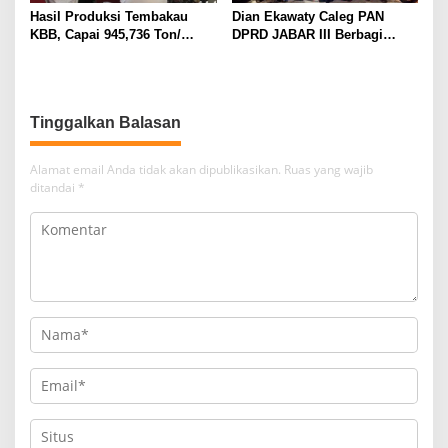
Hasil Produksi Tembakau
Dian Ekawaty Caleg PAN
KBB, Capai 945,736 Ton/
DPRD JABAR III Berbagi
Tahun, Layak Bangun SIHT
Beras Bantu Masyarakat
Tinggalkan Balasan
Alamat email Anda tidak akan dipublikasikan.
Ruas yang wajib
ditandai
*