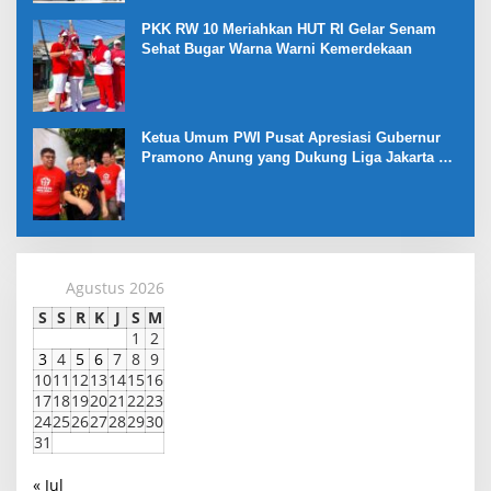
PKK RW 10 Meriahkan HUT RI Gelar Senam
Sehat Bugar Warna Warni Kemerdekaan
Ketua Umum PWI Pusat Apresiasi Gubernur
Pramono Anung yang Dukung Liga Jakarta U-
17
Agustus 2026
S
S
R
K
J
S
M
1
2
3
4
5
6
7
8
9
10
11
12
13
14
15
16
17
18
19
20
21
22
23
24
25
26
27
28
29
30
31
« Jul