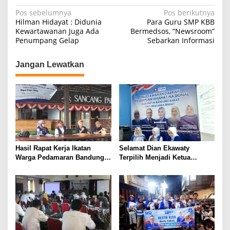
N
Pos sebelumnya
Pos berikutnya
Hilman Hidayat : Didunia
Para Guru SMP KBB
a
Kewartawanan Juga Ada
Bermedsos, “Newsroom”
Penumpang Gelap
Sebarkan Informasi
v
i
Jangan Lewatkan
g
a
s
i
p
o
Hasil Rapat Kerja Ikatan
Selamat Dian Ekawaty
s
Warga Pedamaran Bandung
Terpilih Menjadi Ketua
Program Sosial
Perempuan Amanat Nasional
Kemasyarakatan Menjadi
Prioritas Utama