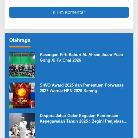
Olahraga
Pasangan Firli Bahuri-M. Ahsan Juara Piala
Gong Xi Fa Chai 2026
SIWO Award 2025 dan Penentuan Porwanas
2027 Warnai HPN 2026 Serang
Dispora Jabar Gelar Kegiatan Pembinaan
Kepegawaian Tahun 2025 : Begini Penjelasan
Gubernur Jabar