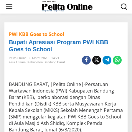
L
e
w
a
t
i
PWI KBB Goes to School
k
e
Bupati Apresiasi Program PWI KBB
k
Goes to School
o
n
Pelita Online
6 Maret 2020 - 14:21
t
Fitur Utama
,
Kabupaten Bandung Barat
e
n
BANDUNG BARAT, |Pelita Online|-Persatuan
Wartawan Indonesia (PWI) Kabupaten Bandung
Barat (KBB), berkolaborasi dengan Dinas
Pendidikan (Disdik) KBB serta Musyawarah Kerja
Kepala Sekolah (MKKS) Sekolah Menengah Pertama
(SMP) menggelar kegiatan PWI KBB Goes to School
di Aula Masjid Ash Shidiq, Komplek Pemda
Bandung Barat, Jumat (6/3/2020).