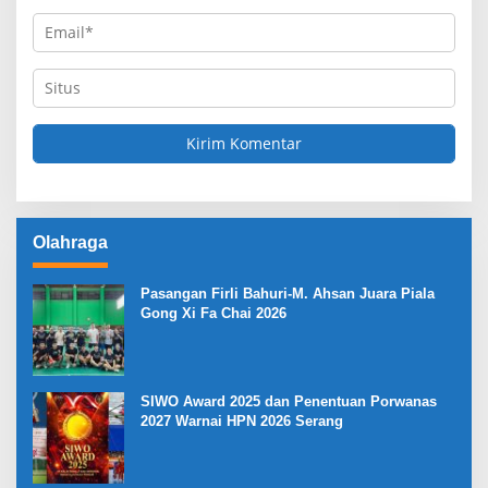
Olahraga
Pasangan Firli Bahuri-M. Ahsan Juara Piala
Gong Xi Fa Chai 2026
SIWO Award 2025 dan Penentuan Porwanas
2027 Warnai HPN 2026 Serang