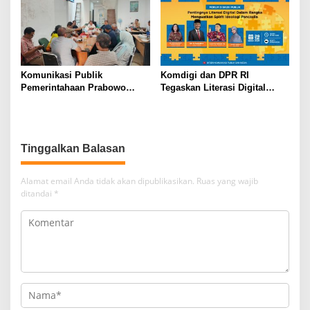
Pers
Komunikasi Publik
Komdigi dan DPR RI
Pemerintahaan Prabowo
Tegaskan Literasi Digital
Gibran Masih Buruk Pejabat
sebagai Kunci Menguatkan
Sering Tunjukan Sikap
Spirit Ideologi Pancasila di
Kurang Empati
Era Digital
Tinggalkan Balasan
Alamat email Anda tidak akan dipublikasikan.
Ruas yang wajib
ditandai
*