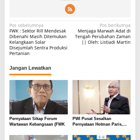
N
Pos sebelumnya
Pos berikutnya
FWK : Sektor Rill Mendesak
Menjaga Marwah Adat di
a
Dibenahi Masih Ditemukan
Tengah Perubahan Zaman
Kelangkaan Solar
|| Oleh: Listiadi Martin
v
Disejumlah Sentra Produksi
i
Pertanian
g
Jangan Lewatkan
a
s
i
p
o
s
Pernyataan Sikap Forum
PWI Pusat Sesalkan
Wartawan Kebangsaan (FWK
Pernyataan Hotman Paris,
Minta Hormati Martabat
Wartawan dan Kemerdekaan