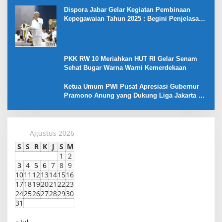
Dispora Jabar Gelar Kegiatan Pembinaan
Kepegawaian Tahun 2025 : Begini Penjelasan
Gubernur Jabar
PKK RW 10 Meriahkan HUT RI Gelar Senam
Sehat Bugar Warna Warni Kemerdekaan
Ketua Umum PWI Pusat Apresiasi Gubernur
Pramono Anung yang Dukung Liga Jakarta U-
17
Agustus 2026
S
S
R
K
J
S
M
1
2
3
4
5
6
7
8
9
10
11
12
13
14
15
16
17
18
19
20
21
22
23
24
25
26
27
28
29
30
31