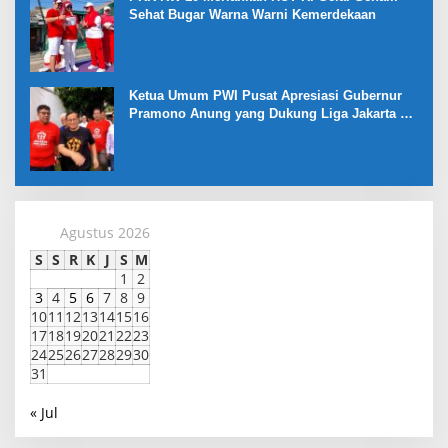
Sehat Bugar Warna Warni Kemerdekaan
Ketua Umum PWI Pusat Apresiasi Gubernur
Pramono Anung yang Dukung Liga Jakarta U-
17
Agustus 2026
S
S
R
K
J
S
M
1
2
3
4
5
6
7
8
9
10
11
12
13
14
15
16
17
18
19
20
21
22
23
24
25
26
27
28
29
30
31
« Jul