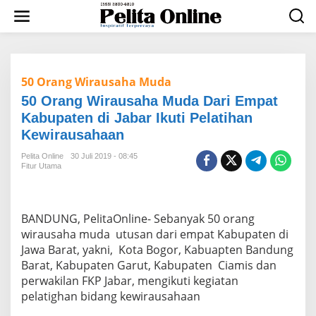
L
e
w
a
t
i
50 Orang Wirausaha Muda
k
e
50 Orang Wirausaha Muda Dari Empat
k
Kabupaten di Jabar Ikuti Pelatihan
o
n
Kewirausahaan
t
e
Pelita Online
30 Juli 2019 - 08:45
Fitur Utama
n
BANDUNG, PelitaOnline- Sebanyak 50 orang
wirausaha muda utusan dari empat Kabupaten di
Jawa Barat, yakni, Kota Bogor, Kabuapten Bandung
Barat, Kabupaten Garut, Kabupaten Ciamis dan
perwakilan FKP Jabar, mengikuti kegiatan
pelatighan bidang kewirausahaan