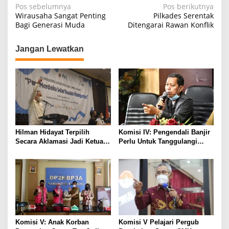
N
Pos sebelumnya
Pos berikutnya
Wirausaha Sangat Penting
Pilkades Serentak
a
Bagi Generasi Muda
Ditengarai Rawan Konflik
v
i
Jangan Lewatkan
g
a
s
i
p
Hilman Hidayat Terpilih
Komisi IV: Pengendali Banjir
o
Secara Aklamasi Jadi Ketua
Perlu Untuk Tanggulangi
s
PWI Jabar
Banjir Bekasi
Komisi V: Anak Korban
Komisi V Pelajari Pergub