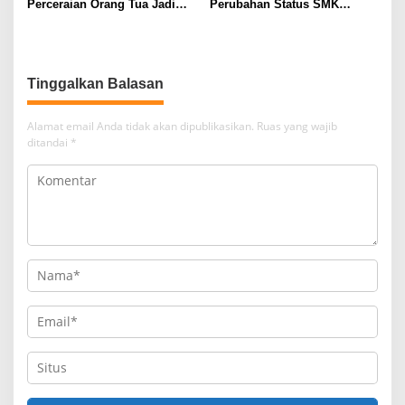
Perceraian Orang Tua Jadi
Perubahan Status SMK
Fokus DPRD Jabar
Menjadi BLUD Ke Dinas
Pendidikan Provinsi Jawa
Timur
Tinggalkan Balasan
Alamat email Anda tidak akan dipublikasikan.
Ruas yang wajib
ditandai
*