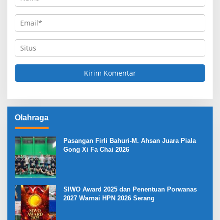
Olahraga
Pasangan Firli Bahuri-M. Ahsan Juara Piala
Gong Xi Fa Chai 2026
SIWO Award 2025 dan Penentuan Porwanas
2027 Warnai HPN 2026 Serang