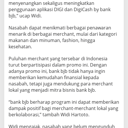
menyenangkan sekaligus meningkatkan
penggunaan aplikasi DIGI dan DigiCash by bank
bjb,” ucap Widi.
Nasabah dapat menikmati berbagai penawaran
menarik di berbagai merchant, mulai dari kategori
makanan dan minuman, fashion, hingga
kesehatan.
Puluhan merchant yang tersebar di Indonesia
turut berpartisipasi dalam promo ini. Dengan
adanya promo ini, bank bjb tidak hanya ingin
memberikan kemudahan finansial kepada
nasabah, tetapi juga mendukung para merchant
lokal yang menjadi mitra bisnis bank bjb.
“bank bjb berharap program ini dapat memberikan
dampak positif bagi merchant-merchant lokal yang
berkolaborasi,” tambah Widi Hartoto.
Widi mengajak, nasabah yang belum mengunduh