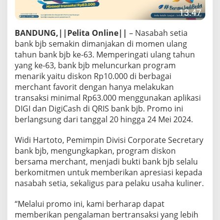
BANDUNG,||Pelita Online||
– Nasabah setia
bank bjb semakin dimanjakan di momen ulang
tahun bank bjb ke-63. Memperingati ulang tahun
yang ke-63, bank bjb meluncurkan program
menarik yaitu diskon Rp10.000 di berbagai
merchant favorit dengan hanya melakukan
transaksi minimal Rp63.000 menggunakan aplikasi
DIGI dan DigiCash di QRIS bank bjb. Promo ini
berlangsung dari tanggal 20 hingga 24 Mei 2024.
Widi Hartoto, Pemimpin Divisi Corporate Secretary
bank bjb, mengungkapkan, program diskon
bersama merchant, menjadi bukti bank bjb selalu
berkomitmen untuk memberikan apresiasi kepada
nasabah setia, sekaligus para pelaku usaha kuliner.
“Melalui promo ini, kami berharap dapat
memberikan pengalaman bertransaksi yang lebih