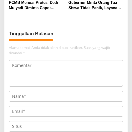
PCMB Menuai Protes, Dedi
Gubernur Minta Orang Tua
s
Mulyadi Diminta Copot
Siswa Tidak Panik, Layanan
Kadisdik Jawa Barat
SPMB di Disdik Jabar Menuai
Keluhan
Tinggalkan Balasan
Alamat email Anda tidak akan dipublikasikan.
Ruas yang wajib
ditandai
*