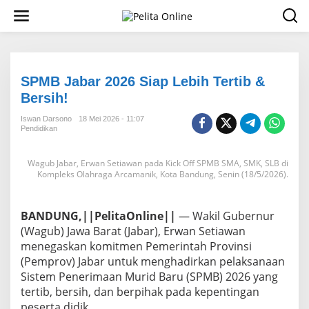
L
e
w
a
t
i
k
SPMB Jabar 2026 Siap Lebih Tertib &
e
Bersih!
k
o
Iswan Darsono
18 Mei 2026 - 11:07
n
Pendidikan
t
e
Wagub Jabar, Erwan Setiawan pada Kick Off SPMB SMA, SMK, SLB di
n
Kompleks Olahraga Arcamanik, Kota Bandung, Senin (18/5/2026).
BANDUNG,||PelitaOnline||
— Wakil Gubernur
(Wagub) Jawa Barat (Jabar), Erwan Setiawan
menegaskan komitmen Pemerintah Provinsi
(Pemprov) Jabar untuk menghadirkan pelaksanaan
Sistem Penerimaan Murid Baru (SPMB) 2026 yang
tertib, bersih, dan berpihak pada kepentingan
peserta didik.