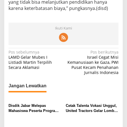
yang tidak bisa melanjutkan pendidikan hanya
karena keterbatasan biaya,” pungkasnya.(disd)
Ikuti Kami
N
Pos sebelumnya
Pos berikutnya
LAMD Gelar Mubes I
Israel Cegat Misi
a
Listiadi Martin Terpilih
Kemanusiaan ke Gaza, PWI
Secara Aklamasi
Pusat Kecam Penahanan
v
Jurnalis Indonesia
i
g
Jangan Lewatkan
a
s
Disdik Jabar Melepas
Cetak Talenta Vokasi Unggul,
i
Mahasiswa Peserta Program
United Tractors Gelar Lomba
p
Probidik GEMA Jabar
Kompetensi Siswa Teknik
Alat Berat
o