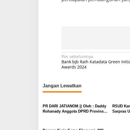
N
Pos sebelumnya
Bank bjb Raih Katadata Green Initi
a
Awards 2024
v
i
Jangan Lewatkan
g
a
s
PR DARI JATIANOM || Oleh : Daddy
RSUD Kar
Rohanady Anggota DPRD Provinsi
Sarpras U
i
Jabar
Regional
p