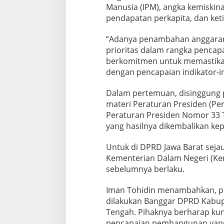
Manusia (IPM), angka kemiski
pendapatan perkapita, dan ket
“Adanya penambahan anggaran 
prioritas dalam rangka pencap
berkomitmen untuk memastikan
dengan pencapaian indikator-in
Dalam pertemuan, disinggung p
materi Peraturan Presiden (Pe
Peraturan Presiden Nomor 33 
yang hasilnya dikembalikan ke
Untuk di DPRD Jawa Barat sejau
Kementerian Dalam Negeri (Kem
sebelumnya berlaku.
Iman Tohidin menambahkan, pi
dilakukan Banggar DPRD Kabupa
Tengah. Pihaknya berharap kun
pencapaian pembangunan yang 