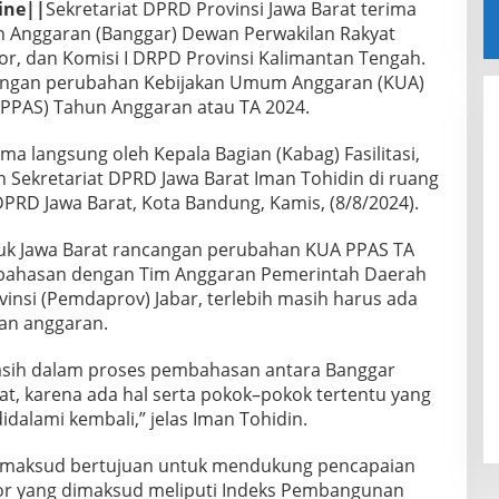
ine||
Sekretariat DPRD Provinsi Jawa Barat terima
n Anggaran (Banggar) Dewan Perwakilan Rakyat
, dan Komisi I DRPD Provinsi Kalimantan Tengah.
ncangan perubahan Kebijakan Umum Anggaran (KUA)
 (PPAS) Tahun Anggaran atau TA 2024.
ma langsung oleh Kepala Bagian (Kabag) Fasilitasi,
Sekretariat DPRD Jawa Barat Iman Tohidin di ruang
RD Jawa Barat, Kota Bandung, Kamis, (8/8/2024).
tuk Jawa Barat rancangan perubahan KUA PPAS TA
bahasan dengan Tim Anggaran Pemerintah Daerah
insi (Pemdaprov) Jabar, terlebih masih harus ada
an anggaran.
masih dalam proses pembahasan antara Banggar
at, karena ada hal serta pokok–pokok tertentu yang
didalami kembali,” jelas Iman Tohidin.
maksud bertujuan untuk mendukung pencapaian
ator yang dimaksud meliputi Indeks Pembangunan