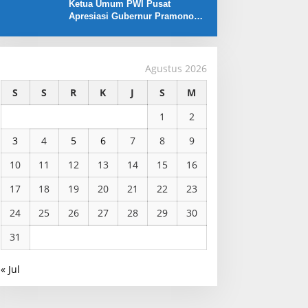
Ketua Umum PWI Pusat
Apresiasi Gubernur Pramono
Anung yang Dukung Liga
Jakarta U-17
Agustus 2026
S
S
R
K
J
S
M
1
2
3
4
5
6
7
8
9
10
11
12
13
14
15
16
17
18
19
20
21
22
23
24
25
26
27
28
29
30
31
« Jul