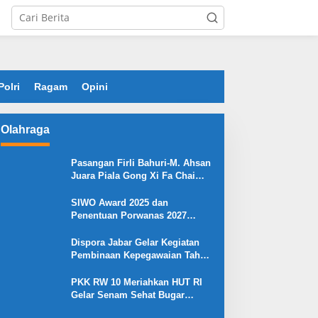
Polri
Ragam
Opini
Olahraga
Pasangan Firli Bahuri-M. Ahsan
Juara Piala Gong Xi Fa Chai
2026
SIWO Award 2025 dan
Penentuan Porwanas 2027
Warnai HPN 2026 Serang
Dispora Jabar Gelar Kegiatan
Pembinaan Kepegawaian Tahun
2025 : Begini Penjelasan
Gubernur Jabar
PKK RW 10 Meriahkan HUT RI
Gelar Senam Sehat Bugar
Warna Warni Kemerdekaan