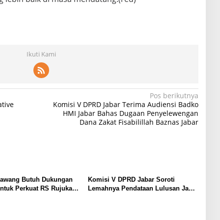
Ikuti Kami
Pos berikutnya
ative
Komisi V DPRD Jabar Terima Audiensi Badko
HMI Jabar Bahas Dugaan Penyelewengan
Dana Zakat Fisabilillah Baznas Jabar
awang Butuh Dukungan
Komisi V DPRD Jabar Soroti
ntuk Perkuat RS Rujukan
Lemahnya Pendataan Lulusan Jadi
Akar Masalah SMK