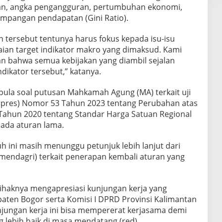
nan, angka pengangguran, pertumbuhan ekonomi,
impangan pendapatan (Gini Ratio).
tersebut tentunya harus fokus kepada isu-isu
aian target indikator makro yang dimaksud. Kami
 bahwa semua kebijakan yang diambil sejalan
dikator tersebut,” katanya.
ula soal putusan Mahkamah Agung (MA) terkait uji
rpres) Nomor 53 Tahun 2023 tentang Perubahan atas
Tahun 2020 tentang Standar Harga Satuan Regional
pada aturan lama.
h ini masih menunggu petunjuk lebih lanjut dari
endagri) terkait penerapan kembali aturan yang
haknya mengapresiasi kunjungan kerja yang
ten Bogor serta Komisi I DPRD Provinsi Kalimantan
jungan kerja ini bisa mempererat kerjasama demi
lebih baik di masa mendatang.(red)