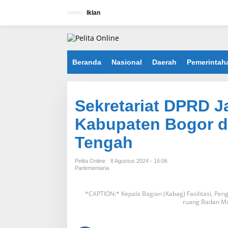
L
e
Iklan
w
a
t
i
k
Beranda
Nasional
Daerah
Pemerintah
e
k
o
n
Sekretariat DPRD 
t
e
Kabupaten Bogor d
n
Tengah
Pelita Online
8 Agustus 2024 - 16:06
Parlementaria
*CAPTION:* Kepala Bagian (Kabag) Fasilitasi, Pe
ruang Badan Mu