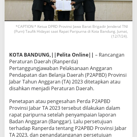
*CAPTION:* Ketua DPRD Provinsi Jawa Barat Brigadir Jenderal TNI
(Purn) Taufik Hidayat saat Rapat Paripurna di Kota Bandung. Jumat,
(12/7/24).
KOTA BANDUNG,||Pelita Online||
– Rancangan
Peraturan Daerah (Ranperda)
Pertanggungjawaban Pelaksanaan Anggaran
Pendapatan dan Belanja Daerah (P2APBD) Provinsi
Jabar Tahun Anggaran (TA) 2023 ditetapkan atau
disahkan menjadi Peraturan Daerah.
Penetapan atau pengesahan Perda P2APBD
Provinsi Jabar TA 2023 tersebut dilakukan dalam
rapat paripurna setelah penyampaian laporan
Badan Anggaran (Banggar). Lalu persetujuan
terhadap Ranperda tentang P2APBD Provinsi Jabar
TA 2023, dan penandatanganan persetujuan