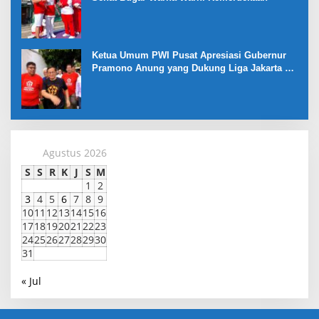
Ketua Umum PWI Pusat Apresiasi Gubernur
Pramono Anung yang Dukung Liga Jakarta U-
17
Agustus 2026
S
S
R
K
J
S
M
1
2
3
4
5
6
7
8
9
10
11
12
13
14
15
16
17
18
19
20
21
22
23
24
25
26
27
28
29
30
31
« Jul