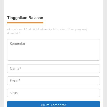
Lulusan Jadi Akar Masalah
Katalis Investasi Tiongkok di
SMK
Jabar
Tinggalkan Balasan
Alamat email Anda tidak akan dipublikasikan.
Ruas yang wajib
ditandai
*