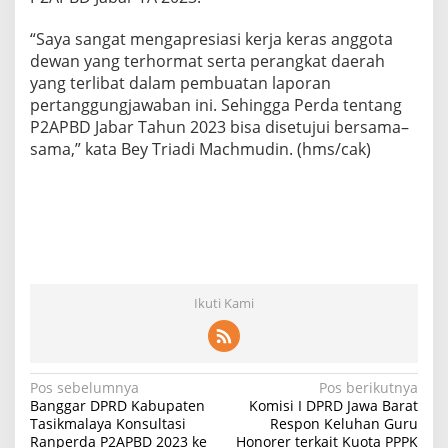
“Saya sangat mengapresiasi kerja keras anggota
dewan yang terhormat serta perangkat daerah
yang terlibat dalam pembuatan laporan
pertanggungjawaban ini. Sehingga Perda tentang
P2APBD Jabar Tahun 2023 bisa disetujui bersama–
sama,” kata Bey Triadi Machmudin. (hms/cak)
Ikuti Kami
N
Pos sebelumnya
Pos berikutnya
Banggar DPRD Kabupaten
Komisi I DPRD Jawa Barat
a
Tasikmalaya Konsultasi
Respon Keluhan Guru
Ranperda P2APBD 2023 ke
Honorer terkait Kuota PPPK