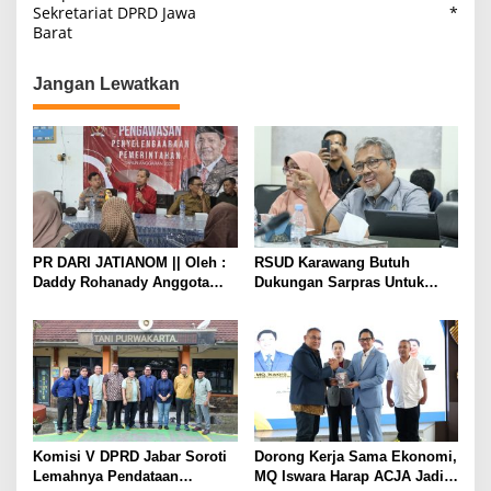
v
Sekretariat DPRD Jawa
*
i
Barat
g
Jangan Lewatkan
a
s
i
p
o
s
PR DARI JATIANOM || Oleh :
RSUD Karawang Butuh
Daddy Rohanady Anggota
Dukungan Sarpras Untuk
DPRD Provinsi Jabar
Perkuat RS Rujukan Regional
Komisi V DPRD Jabar Soroti
Dorong Kerja Sama Ekonomi,
Lemahnya Pendataan
MQ Iswara Harap ACJA Jadi