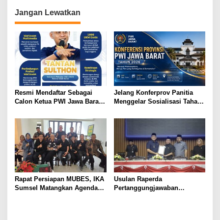
g
Jangan Lewatkan
a
s
i
p
o
s
Resmi Mendaftar Sebagai
Jelang Konferprov Panitia
Calon Ketua PWI Jawa Barat
Menggelar Sosialisasi Tahap I
Tantan Tekankan
Secara Daring
Kekeluargaan Tetap Terjaga
Rapat Persiapan MUBES, IKA
Usulan Raperda
Sumsel Matangkan Agenda
Pertanggungjawaban
Organisasi
Pelaksanaan APBD 2025 Jadi
Agenda Pembahasan Dewan