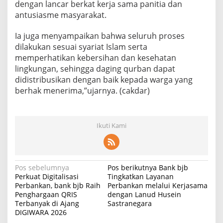
dengan lancar berkat kerja sama panitia dan
antusiasme masyarakat.
Ia juga menyampaikan bahwa seluruh proses
dilakukan sesuai syariat Islam serta
memperhatikan kebersihan dan kesehatan
lingkungan, sehingga daging qurban dapat
didistribusikan dengan baik kepada warga yang
berhak menerima,”ujarnya. (cakdar)
Ikuti Kami
N
Pos sebelumnya
Pos berikutnya
Bank bjb
Perkuat Digitalisasi
Tingkatkan Layanan
a
Perbankan, bank bjb Raih
Perbankan melalui Kerjasama
Penghargaan QRIS
dengan Lanud Husein
v
Terbanyak di Ajang
Sastranegara
i
DIGIWARA 2026