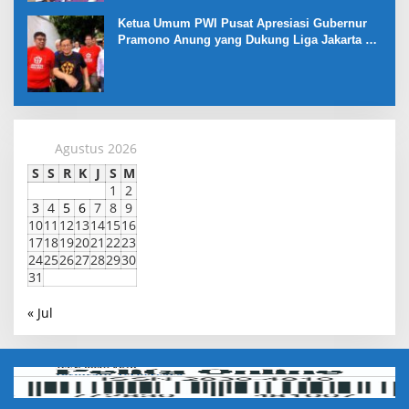
Ketua Umum PWI Pusat Apresiasi Gubernur
Pramono Anung yang Dukung Liga Jakarta U-
17
Agustus 2026
S
S
R
K
J
S
M
1
2
3
4
5
6
7
8
9
10
11
12
13
14
15
16
17
18
19
20
21
22
23
24
25
26
27
28
29
30
31
« Jul