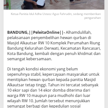
Ketua Panitia Idul Adha Ustasz Agus Fahrudin, sedang memberikan
pengarahan
BANDUNG,||PeleitaOnline||-
Alhamdulillah,
pelaksanaan penyembelihan hewan qurban di
Masjid Alkautsar RW 10 Komplek Perumahan Riung
Bandung Kelurahan Derwati, Kecamatan Rancasari,
Kota Bandung, kembali dengan penuh khidmat dan
semangat kebersamaan.
Di tengah kondisi ekonomi yang belum
sepenuhnya stabil, kepercayaan masyarakat untuk
menitipkan hewan qurban kepada panitia Masjid
Alkautsar tetap tinggi. Tahun ini tercatat sebanyak
10 ekor sapi dan 14 ekor domba diterima dari
warga RW 10 maupun para mudhohi dari luar
wilayah RW 10. Jumlah tersebut menunjukkan
semangat berbagi dan kepedulian sosial