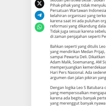
sebuah peristiwa besar. Bukan 
Pihak-pihak yang tidak menyuka
Persatuan Wartawan Indonesia
kelahiran organisasi yang terko
karena saat ini ada puluhan or
reformasi yang dikandung dal
Tidak juga sesuai karena sebel
di zaman penjajahan seperti Pe
Bahkan seperti yang ditulis Le
yang mendirikan Medan Prijaji,
sampai Pewarta Deli. Dikaitkan
Adam Malik, Soemanang, AM Si
memperjuangkan kemerdekaan I
Hari Pers Nasional. Ada seder
argumen dan jalan pikiran yan
Dengan logika Leo S Batubara d
yang mempersoalkan mengapa 
karena ada begitu banyak per
yang merenggut banyak nyawa 