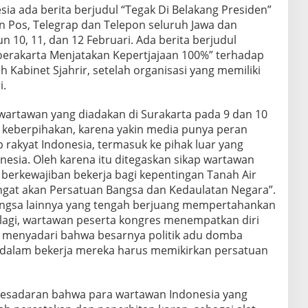
ia ada berita berjudul “Tegak Di Belakang Presiden”
n Pos, Telegrap dan Telepon seluruh Jawa dan
 10, 11, dan 12 Februari. Ada berita berjudul
oerakarta Menjatakan Kepertjajaan 100%” terhadap
 Kabinet Sjahrir, setelah organisasi yang memiliki
i.
wartawan yang diadakan di Surakarta pada 9 dan 10
 keberpihakan, karena yakin media punya peran
rakyat Indonesia, termasuk ke pihak luar yang
sia. Oleh karena itu ditegaskan sikap wartawan
 berkewajiban bekerja bagi kepentingan Tanah Air
ngat akan Persatuan Bangsa dan Kedaulatan Negara”.
bangsa lainnya yang tengah berjuang mempertahankan
 lagi, wartawan peserta kongres menempatkan diri
n menyadari bahwa besarnya politik adu domba
dalam bekerja mereka harus memikirkan persatuan
h kesadaran bahwa para wartawan Indonesia yang