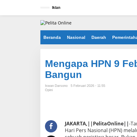
L
e
Iklan
w
a
t
i
k
Beranda
Nasional
Daerah
Pemerintah
e
k
o
n
Mengapa HPN 9 Febr
t
e
Bangun
n
Iswan Darsono
5 Februari 2026 - 11:55
Opini
JAKARTA,||PelitaOnline||
-Ta
Hari Pers Nasional (HPN) melal