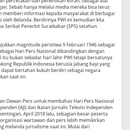
h percetakan dan penerbitan koran, sebagai alat
gan. Sebab hanya melalui media mereka bisa terus
 memberi informasi kepada masyarakat di berbagai
i oleh Belanda. Berdirinya PWI ini kemudian kita
ya Serikat Penerbit Suratkabar (SPS) setahun
njukkan magnitude peristiwa 9 Februari 1946 sebagai
bagai Hari Pers Nasional dibandingkan dengan
l itu bukan sekadar hari lahir PWI tetapi bersatunya
ong Republik Indonesia berusia jabang bayi yang
dapat bertahan kukuh berdiri sebagai negara
kan saat ini.
an Dewan Pers untuk membahas Hari Pers Nasional
ependen (AJI) dan Ikatan Jurnalis Televisi Independen
pentingan, April 2018 lalu, sebagian besar peserta
organisasi wartawan dan pers lebih memikirkan
g melanda jurnalisme saat ini. Mulai dari