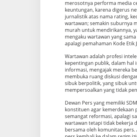
merosotnya performa media cet
keuntungan, karena digerus ne
jurnalistik atas nama rating,
wartawan; semakin suburnya m
murah untuk mendirikannya, y
mengaku wartawan yang sama sek
apalagi pemahaman Kode Etik Ju
Wartawan adalah profesi intele
kepentingan publik, dalam hal
informasi, mengajak mereka be
membuka ruang diskusi dengan
sibuk berpolitik, yang sibuk u
mempersoalkan yang tidak pent
Dewan Pers yang memiliki SDM
konstituen agar kemerdekaan p
semangat reformasi, apalagi sa
wartawan tetapi tidak bekerja d
bersama oleh komunitas pers.
pers kembali ke dalam rezim i