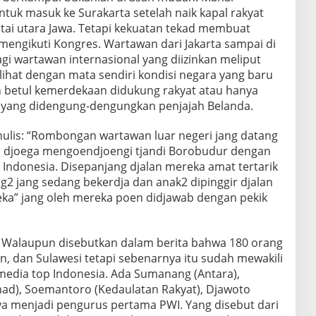
ntuk masuk ke Surakarta setelah naik kapal rakyat
ntai utara Jawa. Tetapi kekuatan tekad membuat
mengikuti Kongres. Wartawan dari Jakarta sampai di
gi wartawan internasional yang diizinkan meliput
ihat dengan mata sendiri kondisi negara yang baru
h betul kemerdekaan didukung rakyat atau hanya
 yang didengung-dengungkan penjajah Belanda.
ulis: “Rombongan wartawan luar negeri jang datang
an djoega mengoendjoengi tjandi Borobudur dengan
Indonesia. Disepanjang djalan mereka amat tertarik
2 jang sedang bekerdja dan anak2 dipinggir djalan
ka” jang oleh mereka poen didjawab dengan pekik
. Walaupun disebutkan dalam berita bahwa 180 orang
an, dan Sulawesi tetapi sebenarnya itu sudah mewakili
edia top Indonesia. Ada Sumanang (Antara),
had), Soemantoro (Kedaulatan Rakyat), Djawoto
nya menjadi pengurus pertama PWI. Yang disebut dari