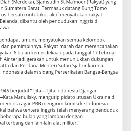
 Diah (Merdeka), Sjamsudin St Ma’moer (Rakyat) yang
dan Sumatera Barat. Termasuk datang Bung Tomo
rus bersatu untuk ikut aktif menyatukan rakyat
 Belanda, dibantu oleh pendudukan Inggris di
Jawa.
 pendapat umum, menyatukan semua kelompok
lik dan pemimpinnya. Rakyat marah dan merencanakan
yakan 6 bulan kemerdekaan pada tanggal 17 Februari
ah Air terjadi gerakan untuk menunjukkan dukungan
tta dan Perdana Menteri Sutan Sjahrir karena
 Indonesia dalam sidang Perserikatan Bangsa-Bangsa
946 berjudul “Tjita—Tjita Indonesia Djangan
—Kata Manuilsky, mengutip pidato utusan Ukraina di
g meminta agar PBB mengirim komisi ke Indonesia.
kal bahwa tentera Inggris telah menyerang penduduk
u beberapa bulan yang lampau dengan
terbang dan lain-lain alat militer.”