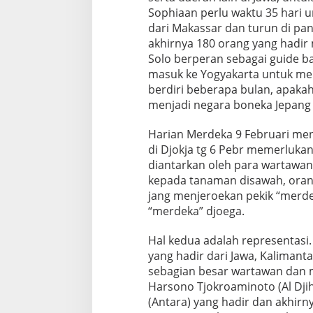
Sophiaan perlu waktu 35 hari u
dari Makassar dan turun di pa
akhirnya 180 orang yang hadir 
Solo berperan sebagai guide ba
masuk ke Yogyakarta untuk mel
berdiri beberapa bulan, apaka
menjadi negara boneka Jepang
Harian Merdeka 9 Februari men
di Djokja tg 6 Pebr memerluk
diantarkan oleh para wartawan 
kepada tanaman disawah, orang
jang menjeroekan pekik “merde
“merdeka” djoega.
Hal kedua adalah representasi
yang hadir dari Jawa, Kalimant
sebagian besar wartawan dan m
Harsono Tjokroaminoto (Al Dji
(Antara) yang hadir dan akhir