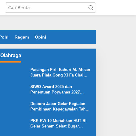
Polri
Ragam
Opini
Olahraga
Pasangan Firli Bahuri-M. Ahsan
Juara Piala Gong Xi Fa Chai
2026
SIWO Award 2025 dan
Penentuan Porwanas 2027
Warnai HPN 2026 Serang
Dispora Jabar Gelar Kegiatan
Pembinaan Kepegawaian Tahun
2025 : Begini Penjelasan
Gubernur Jabar
PKK RW 10 Meriahkan HUT RI
Gelar Senam Sehat Bugar
Warna Warni Kemerdekaan