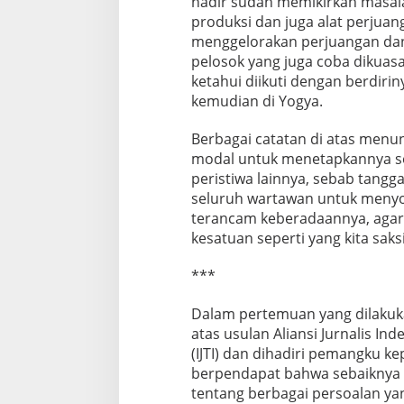
hadir sudah memikirkan masala
produksi dan juga alat perjuan
menggelorakan perjuangan dan
pelosok yang juga coba dikuasa
ketahui diikuti dengan berdirin
kemudian di Yogya.
Berbagai catatan di atas menu
modal untuk menetapkannya se
peristiwa lainnya, sebab tangga
seluruh wartawan untuk menyok
terancam keberadaannya, agar 
kesatuan seperti yang kita saksi
***
Dalam pertemuan yang dilakuk
atas usulan Aliansi Jurnalis Ind
(IJTI) dan dihadiri pemangku ke
berpendapat bahwa sebaiknya 
tentang berbagai persoalan yan