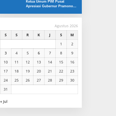
Ketua Umum PWI Pusat
Apresiasi Gubernur Pramono
Anung yang Dukung Liga
Jakarta U-17
Agustus 2026
S
S
R
K
J
S
M
1
2
3
4
5
6
7
8
9
10
11
12
13
14
15
16
17
18
19
20
21
22
23
24
25
26
27
28
29
30
31
« Jul