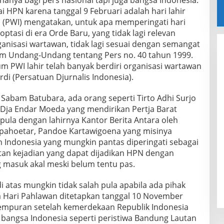
hanya bagi pers nasional tapi juga bangsa Indonesia.
i HPN karena tanggal 9 Februari adalah hari lahir
 (PWI) mengatakan, untuk apa memperingati hari
optasi di era Orde Baru, yang tidak lagi relevan
ganisasi wartawan, tidak lagi sesuai dengan semangat
am Undang-Undang tentang Pers no. 40 tahun 1999.
um PWI lahir telah banyak berdiri organisasi wartawan
rdi (Persatuan Djurnalis Indonesia).
o Sabam Batubara, ada orang seperti Tirto Adhi Surjo
 Dja Endar Moeda yang mendirikan Pertja Barat
 pula dengan lahirnya Kantor Berita Antara oleh
pahoetar, Pandoe Kartawigoena yang misinya
ndonesia yang mungkin pantas diperingati sebagai
etan kejadian yang dapat dijadikan HPN dengan
g masuk akal meski belum tentu pas.
i atas mungkin tidak salah pula apabila ada pihak
Hari Pahlawan ditetapkan tanggal 10 November
tempuran setelah kemerdekaan Republik Indonesia
bangsa Indonesia seperti peristiwa Bandung Lautan