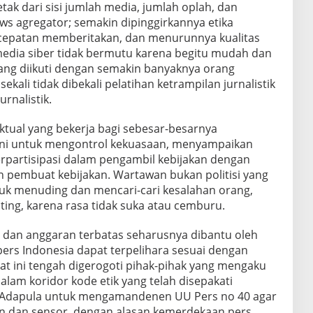
ak dari sisi jumlah media, jumlah oplah, dan
ws agregator; semakin dipinggirkannya etika
 kecepatan memberitakan, dan menurunnya kualitas
edia siber tidak bermutu karena begitu mudah dan
ang diikuti dengan semakin banyaknya orang
ali tidak dibekali pelatihan ketrampilan jurnalistik
rnalistik.
ktual yang bekerja bagi sebesar-besarnya
 ini untuk mengontrol kekuasaan, menyampaikan
rpartisipasi dalam pengambil kebijakan dengan
 pembuat kebijakan. Wartawan bukan politisi yang
ntuk menuding dan mencari-cari kesalahan orang,
ing, karena rasa tidak suka atau cemburu.
 dan anggaran terbatas seharusnya dibantu oleh
ers Indonesia dapat terpelihara sesuai dengan
at ini tengah digerogoti pihak-pihak yang mengaku
alam koridor kode etik yang telah disepakati
 Adapula untuk mengamandenen UU Pers no 40 agar
zin dan sensor, dengan alasan kemerdekaan pers