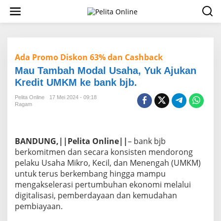
L
e
w
a
t
i
Ada Promo Diskon 63% dan Cashback
k
e
Mau Tambah Modal Usaha, Yuk Ajukan
k
Kredit UMKM ke bank bjb.
o
n
Pelita Online
17 Mei 2024 - 09:18
t
Ragam
e
n
BANDUNG,||Pelita Online||
– bank bjb
berkomitmen dan secara konsisten mendorong
pelaku Usaha Mikro, Kecil, dan Menengah (UMKM)
untuk terus berkembang hingga mampu
mengakselerasi pertumbuhan ekonomi melalui
digitalisasi, pemberdayaan dan kemudahan
pembiayaan.