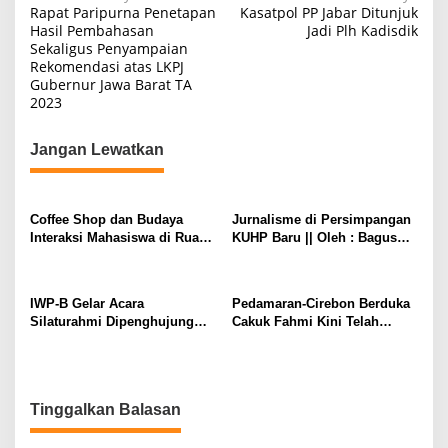
N
Rapat Paripurna Penetapan
Kasatpol PP Jabar Ditunjuk
a
Hasil Pembahasan
Jadi Plh Kadisdik
Sekaligus Penyampaian
v
Rekomendasi atas LKPJ
i
Gubernur Jawa Barat TA
2023
g
a
Jangan Lewatkan
s
i
p
Coffee Shop dan Budaya
Jurnalisme di Persimpangan
Interaksi Mahasiswa di Ruang
KUHP Baru || Oleh : Bagus
o
Publik
Sudarmanto
s
IWP-B Gelar Acara
Pedamaran-Cirebon Berduka
Silaturahmi Dipenghujung
Cakuk Fahmi Kini Telah
Tahun Ajang Kebersamaan
Tiada.
Anak Rantau
Tinggalkan Balasan