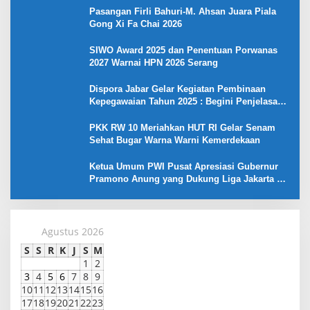
Pasangan Firli Bahuri-M. Ahsan Juara Piala
Gong Xi Fa Chai 2026
SIWO Award 2025 dan Penentuan Porwanas
2027 Warnai HPN 2026 Serang
Dispora Jabar Gelar Kegiatan Pembinaan
Kepegawaian Tahun 2025 : Begini Penjelasan
Gubernur Jabar
PKK RW 10 Meriahkan HUT RI Gelar Senam
Sehat Bugar Warna Warni Kemerdekaan
Ketua Umum PWI Pusat Apresiasi Gubernur
Pramono Anung yang Dukung Liga Jakarta U-
17
Agustus 2026
S
S
R
K
J
S
M
1
2
3
4
5
6
7
8
9
10
11
12
13
14
15
16
17
18
19
20
21
22
23