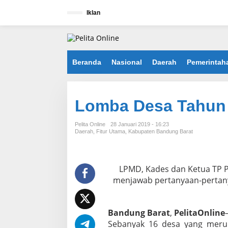
L
e
Iklan
w
a
t
i
k
Beranda
Nasional
Daerah
Pemerintah
e
k
o
n
Lomba Desa Tahun 
t
e
n
Pelita Online
28 Januari 2019 - 16:23
Daerah
,
Fitur Utama
,
Kabupaten Bandung Barat
LPMD, Kades dan Ketua TP 
menjawab pertanyaan-pertany
Bandung
Barat
,
PelitaOnline
Sebanyak 16 desa yang meru