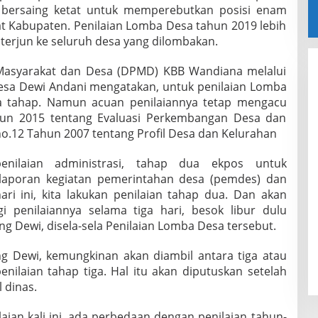
 bersaing ketat untuk memperebutkan posisi enam
t Kabupaten. Penilaian Lomba Desa tahun 2019 lebih
k terjun ke seluruh desa yang dilombakan.
Masyarakat dan Desa (DPMD) KBB Wandiana melalui
sa Dewi Andani mengatakan, untuk penilaian Lomba
pa tahap. Namun acuan penilaiannya tetap mengacu
un 2015 tentang Evaluasi Perkembangan Desa dan
o.12 Tahun 2007 tentang Profil Desa dan Kelurahan
nilaian administrasi, tahap dua ekpos untuk
aporan kegiatan pemerintahan desa (pemdes) dan
hari ini, kita lakukan penilaian tahap dua. Dan akan
gi penilaiannya selama tiga hari, besok libur dulu
g Dewi, disela-sela Penilaian Lomba Desa tersebut.
g Dewi, kemungkinan akan diambil antara tiga atau
nilaian tahap tiga. Hal itu akan diputuskan setelah
 dinas.
aian kali ini, ada perbedaan dengan penilaian tahun-