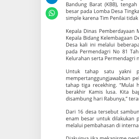
Bandung Barat (KBB), tengah
besar pada Lomba Desa Tingka
simple karena Tim Penilai tida
Kepala Dinas Pemberdayaan 
Kepala Bidang Kelembagaan De
Desa kali ini melalui bebera
pada Permendagri No 81 Tah
Kelurahan serta Permendagri n
Untuk tahap satu yakni pe
mempertanggungjawabkan pel
tahap tiga recekhing. “Mulai 
berakhir Kamis lusa. Kita ba
disambung hari Rabunya,” teran
Dari 16 desa tersebut sambun
enam besar untuk dilakukan pe
melalui pembahasan di internal
Diakuinya jika mekanisme penil