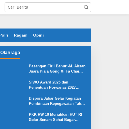
Polri
Ragam
Opini
Olahraga
Pasangan Firli Bahuri-M. Ahsan
Juara Piala Gong Xi Fa Chai
2026
SIWO Award 2025 dan
Penentuan Porwanas 2027
Warnai HPN 2026 Serang
Dispora Jabar Gelar Kegiatan
Pembinaan Kepegawaian Tahun
2025 : Begini Penjelasan
Gubernur Jabar
PKK RW 10 Meriahkan HUT RI
Gelar Senam Sehat Bugar
Warna Warni Kemerdekaan