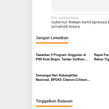
N
Pos sebelumnya
Gubernur Ridwan Kamil Apresiasi 
a
Jurnalistik Antara
v
Jangan Lewatkan
i
g
a
Tawarkan 5 Program Unggulan di
Rapat Pa
s
PWI Kota Bogor, Tantan Sulthon
Bahas Tig
Siap Wujudkan ‘PWI Jabar
i
Istimewa’*
p
Semangat Hari Kebangkitan
o
Nasional, BPDAS Citarum-Ciliwung
Ajak Masyarakat Perkuat Cinta
s
Tanah Air
Tinggalkan Balasan