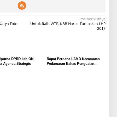
Pos berikutnya
Karya Foto
Untuk Raih WTP, KBB Harus Tuntaskan LHP
2017
ripurna DPRD kab OKI
Rapat Perdana LAMD Kecamatan
a Agenda Strategis
Pedamaran Bahas Penguatan
Struktur dan Pelestarian Adat Marga
Danau