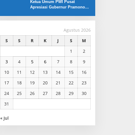
Ketua Umum PWI Pusat
Apresiasi Gubernur Pramono
Anung yang Dukung Liga
Jakarta U-17
Agustus 2026
S
S
R
K
J
S
M
1
2
3
4
5
6
7
8
9
10
11
12
13
14
15
16
17
18
19
20
21
22
23
24
25
26
27
28
29
30
31
« Jul