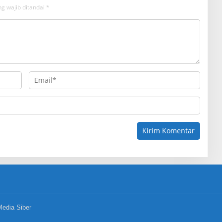
g wajib ditandai
*
edia Siber