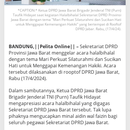
*CAPTION:* Ketua DPRD Jawa Barat Brigadir Jenderal TNI (Purn)
Taufik Hidayat saat kegiatan Halalbihalal Sekretariat DPRD Provinsi
Jawa Barat dengan tema "Mari Perkuat Silaturahmi dan Sucikan Hati
untuk Menggapai Kemenangan Hakiki" yang bertempat di Rooftof
DPRD Jabar. Rabu, (17/4/24).
BANDUNG,||Pelita Online|| –
Sekretariat DPRD
Provinsi Jawa Barat menggelar acara halalbihalal
dengan tema Mari Perkuat Silaturahmi dan Sucikan
Hati untuk Menggapai Kemenangan Hakiki. Acara
tersebut dilaksanakan di rooptof DPRD Jawa Barat,
Rabu (17/4/2024).
Dalam sambutannya, Ketua DPRD Jawa Barat
Brigadir Jenderal TNI (Purn) Taufik Hidayat
mengapresiasi acara halalbihalal yang digagas
Sekretariat DPRD Jawa Barat tersebut. Tak lupa
pihaknya mengucapkan minal aidin wal faizin bagi
seluruh pegawai Sekretariat DPRD Jawa Barat.