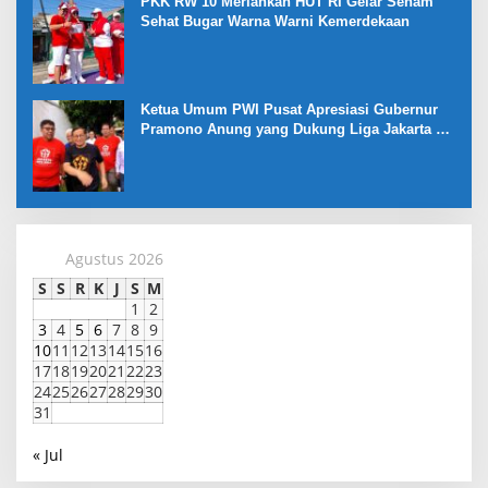
PKK RW 10 Meriahkan HUT RI Gelar Senam
Sehat Bugar Warna Warni Kemerdekaan
Ketua Umum PWI Pusat Apresiasi Gubernur
Pramono Anung yang Dukung Liga Jakarta U-
17
Agustus 2026
S
S
R
K
J
S
M
1
2
3
4
5
6
7
8
9
10
11
12
13
14
15
16
17
18
19
20
21
22
23
24
25
26
27
28
29
30
31
« Jul