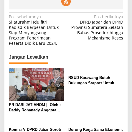
N
Pos sebelumnya
Pos berikutnya
Silaturahmi Idulfitri
DPRD Jabar dan DPRD
a
Kadisdik Berpesan Untuk
Provinsi Sumatera Selatan
Siap Menyongsong
Bahas Prosedur hingga
v
Program Penerimaan
Mekanisme Reses
i
Peserta Didik Baru 2024.
g
Jangan Lewatkan
a
s
i
RSUD Karawang Butuh
p
Dukungan Sarpras Untuk
Perkuat RS Rujukan Regional
o
s
PR DARI JATIANOM || Oleh :
Daddy Rohanady Anggota
DPRD Provinsi Jabar
Komisi V DPRD Jabar Soroti
Dorong Kerja Sama Ekonomi,