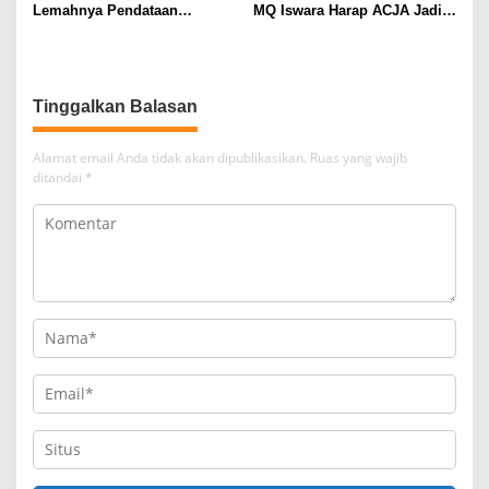
Lemahnya Pendataan
MQ Iswara Harap ACJA Jadi
Lulusan Jadi Akar Masalah
Katalis Investasi Tiongkok di
SMK
Jabar
Tinggalkan Balasan
Alamat email Anda tidak akan dipublikasikan.
Ruas yang wajib
ditandai
*