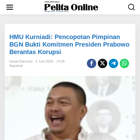
L
e
w
a
t
i
k
HMU Kurniadi: Pencopotan Pimpinan
e
BGN Bukti Komitmen Presiden Prabowo
k
Berantas Korupsi
o
n
Iswan Darsono
5 Juni 2026 - 14:05
t
Nasional
e
n