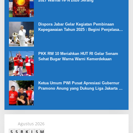
2027 Warnai HPN 2026 Serang
Dispora Jabar Gelar Kegiatan Pembinaan
Kepegawaian Tahun 2025 : Begini Penjelasan
Gubernur Jabar
PKK RW 10 Meriahkan HUT RI Gelar Senam
Sehat Bugar Warna Warni Kemerdekaan
Ketua Umum PWI Pusat Apresiasi Gubernur
Pramono Anung yang Dukung Liga Jakarta U-
17
Agustus 2026
S
S
R
K
J
S
M