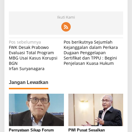
Ikuti Kami
N
Pos sebelumnya
Pos berikutnya
Sejumlah
FWK Desak Prabowo
Kejanggalan dalam Perkara
a
Evaluasi Total Program
Dugaan Penggelapan
MBG Usai Kasus Korupsi
Sertifikat dan TPPU : Begini
v
BGN
Penjelasan Kuasa Hukum
i
Irfan Suryanagara
g
Jangan Lewatkan
a
s
i
p
o
s
Pernyataan Sikap Forum
PWI Pusat Sesalkan