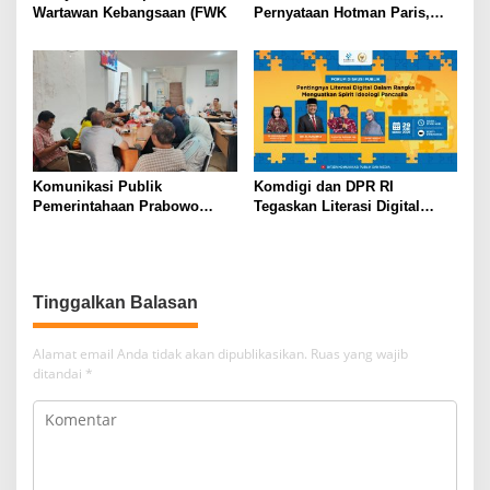
Wartawan Kebangsaan (FWK
Pernyataan Hotman Paris,
Minta Hormati Martabat
Wartawan dan Kemerdekaan
Pers
Komunikasi Publik
Komdigi dan DPR RI
Pemerintahaan Prabowo
Tegaskan Literasi Digital
Gibran Masih Buruk Pejabat
sebagai Kunci Menguatkan
Sering Tunjukan Sikap
Spirit Ideologi Pancasila di
Kurang Empati
Era Digital
Tinggalkan Balasan
Alamat email Anda tidak akan dipublikasikan.
Ruas yang wajib
ditandai
*