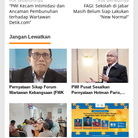
N
Pos sebelumnya
Pos berikutnya
“PWI Kecam Intimidasi dan
FAGI: Sekolah di Jabar
a
Ancaman Pembunuhan
Masih Belum Siap Lakukan
terhadap Wartawan
“New Normal”
v
Detik.com”
i
g
Jangan Lewatkan
a
s
i
p
o
s
Pernyataan Sikap Forum
PWI Pusat Sesalkan
Wartawan Kebangsaan (FWK
Pernyataan Hotman Paris,
Minta Hormati Martabat
Wartawan dan Kemerdekaan
Pers