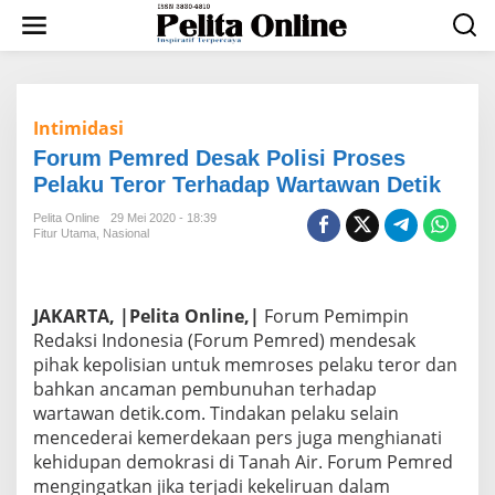
L
e
w
a
t
i
Intimidasi
k
e
Forum Pemred Desak Polisi Proses
k
Pelaku Teror Terhadap Wartawan Detik
o
n
Pelita Online
29 Mei 2020 - 18:39
t
Fitur Utama
,
Nasional
e
n
JAKARTA, |Pelita Online,|
Forum Pemimpin
Redaksi Indonesia (Forum Pemred) mendesak
pihak kepolisian untuk memroses pelaku teror dan
bahkan ancaman pembunuhan terhadap
wartawan detik.com. Tindakan pelaku selain
mencederai kemerdekaan pers juga menghianati
kehidupan demokrasi di Tanah Air. Forum Pemred
mengingatkan jika terjadi kekeliruan dalam