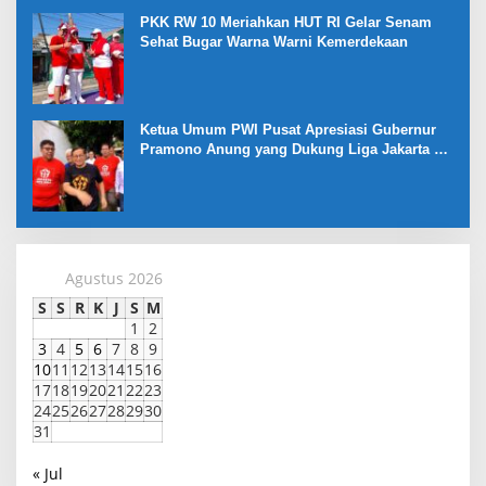
PKK RW 10 Meriahkan HUT RI Gelar Senam
Sehat Bugar Warna Warni Kemerdekaan
Ketua Umum PWI Pusat Apresiasi Gubernur
Pramono Anung yang Dukung Liga Jakarta U-
17
Agustus 2026
S
S
R
K
J
S
M
1
2
3
4
5
6
7
8
9
10
11
12
13
14
15
16
17
18
19
20
21
22
23
24
25
26
27
28
29
30
31
« Jul