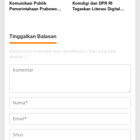
Komunikasi Publik
Komdigi dan DPR RI
Pemerintahaan Prabowo
Tegaskan Literasi Digital
Gibran Masih Buruk Pejabat
sebagai Kunci Menguatkan
Sering Tunjukan Sikap
Spirit Ideologi Pancasila di
Kurang Empati
Era Digital
Tinggalkan Balasan
Alamat email Anda tidak akan dipublikasikan.
Ruas yang wajib
ditandai
*