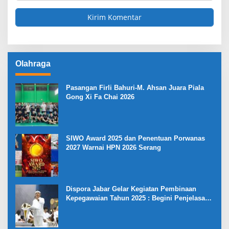
Olahraga
Pasangan Firli Bahuri-M. Ahsan Juara Piala
Gong Xi Fa Chai 2026
SIWO Award 2025 dan Penentuan Porwanas
2027 Warnai HPN 2026 Serang
Dispora Jabar Gelar Kegiatan Pembinaan
Kepegawaian Tahun 2025 : Begini Penjelasan
Gubernur Jabar