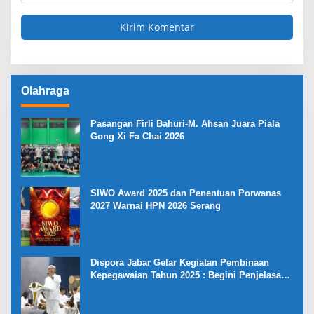
Olahraga
Pasangan Firli Bahuri-M. Ahsan Juara Piala
Gong Xi Fa Chai 2026
SIWO Award 2025 dan Penentuan Porwanas
2027 Warnai HPN 2026 Serang
Dispora Jabar Gelar Kegiatan Pembinaan
Kepegawaian Tahun 2025 : Begini Penjelasan
Gubernur Jabar