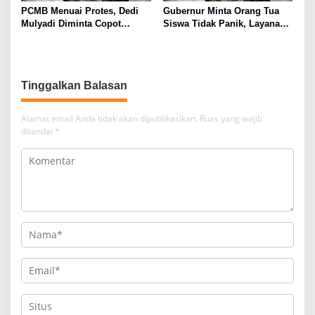
PCMB Menuai Protes, Dedi
Gubernur Minta Orang Tua
Mulyadi Diminta Copot
Siswa Tidak Panik, Layanan
Kadisdik Jawa Barat
SPMB di Disdik Jabar Menuai
Keluhan
Tinggalkan Balasan
Alamat email Anda tidak akan dipublikasikan.
Ruas yang wajib
ditandai
*