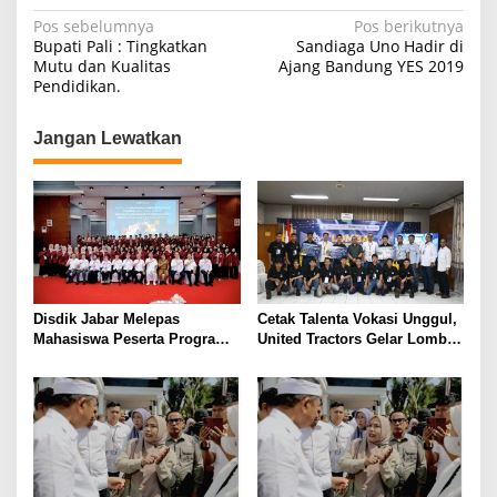
N
Pos sebelumnya
Pos berikutnya
Bupati Pali : Tingkatkan
Sandiaga Uno Hadir di
a
Mutu dan Kualitas
Ajang Bandung YES 2019
Pendidikan.
v
i
Jangan Lewatkan
g
a
s
i
p
o
Disdik Jabar Melepas
Cetak Talenta Vokasi Unggul,
s
Mahasiswa Peserta Program
United Tractors Gelar Lomba
Probidik GEMA Jabar
Kompetensi Siswa Teknik
Alat Berat