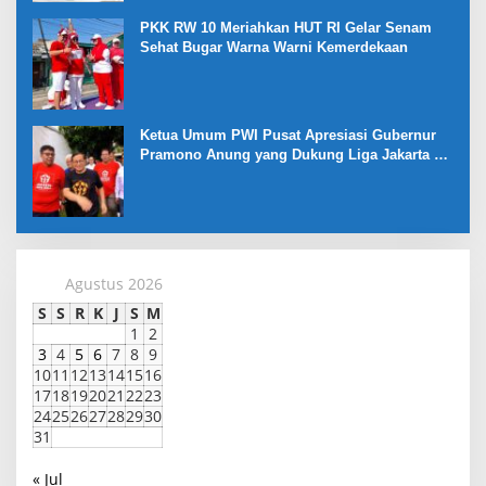
PKK RW 10 Meriahkan HUT RI Gelar Senam
Sehat Bugar Warna Warni Kemerdekaan
Ketua Umum PWI Pusat Apresiasi Gubernur
Pramono Anung yang Dukung Liga Jakarta U-
17
Agustus 2026
S
S
R
K
J
S
M
1
2
3
4
5
6
7
8
9
10
11
12
13
14
15
16
17
18
19
20
21
22
23
24
25
26
27
28
29
30
31
« Jul