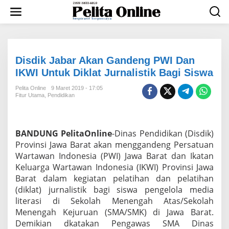
L
e
w
a
t
i
k
Disdik Jabar Akan Gandeng PWI Dan
e
IKWI Untuk Diklat Jurnalistik Bagi Siswa
k
o
Pelita Online
9 Maret 2019 - 17:05
n
Fitur Utama
,
Pendidikan
t
e
n
BANDUNG
PelitaOnline
-Dinas Pendidikan (Disdik)
Provinsi Jawa Barat akan menggandeng Persatuan
Wartawan Indonesia (PWI) Jawa Barat dan Ikatan
Keluarga Wartawan Indonesia (IKWI) Provinsi Jawa
Barat dalam kegiatan pelatihan dan pelatihan
(diklat) jurnalistik bagi siswa pengelola media
literasi di Sekolah Menengah Atas/Sekolah
Menengah Kejuruan (SMA/SMK) di Jawa Barat.
Demikian dkatakan Pengawas SMA Dinas