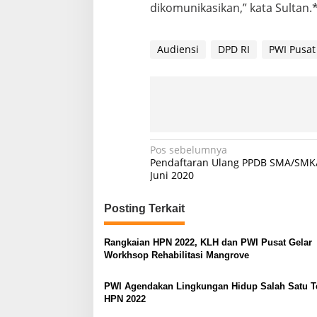
dikomunikasikan,” kata Sultan.*
Audiensi
DPD RI
PWI Pusat
N
Pos sebelumnya
Pendaftaran Ulang PPDB SMA/SMK/
a
Juni 2020
v
Posting Terkait
i
g
Rangkaian HPN 2022, KLH dan PWI Pusat Gelar
a
Workhsop Rehabilitasi Mangrove
s
PWI Agendakan Lingkungan Hidup Salah Satu T
i
HPN 2022
p