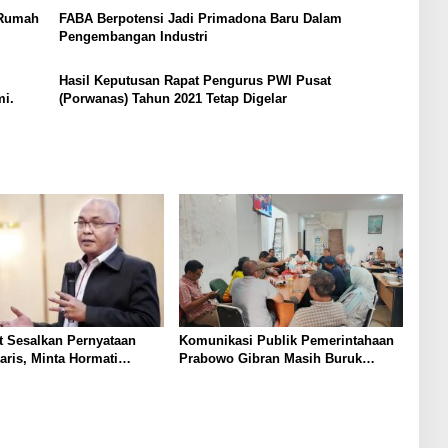
 Rumah
FABA Berpotensi Jadi Primadona Baru Dalam
Pengembangan Industri
Hasil Keputusan Rapat Pengurus PWI Pusat
i.
(Porwanas) Tahun 2021 Tetap Digelar
 Sesalkan Pernyataan
Komunikasi Publik Pemerintahaan
ris, Minta Hormati
Prabowo Gibran Masih Buruk
 Wartawan dan
Pejabat Sering Tunjukan Sikap
aan Pers
Kurang Empati