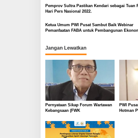
o
Pemprov Sultra Pastikan Kendari sebagai Tuan
Hari Pers Nasional 2022.
s
Ketua Umum PWI Pusat Sambut Baik Webinar
Pemanfaatan FABA untuk Pembangunan Ekonom
Jangan Lewatkan
Pernyataan Sikap Forum Wartawan
PWI Pusat
Kebangsaan (FWK
Hotman Pa
Martabat
Kemerdek