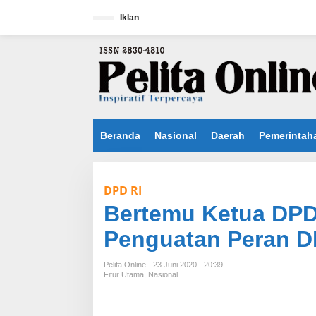
L
e
Iklan
w
a
t
i
k
e
k
o
n
Beranda
Nasional
Daerah
Pemerintah
t
e
n
DPD RI
Bertemu Ketua DPD 
Penguatan Peran D
Pelita Online
23 Juni 2020 - 20:39
Fitur Utama
,
Nasional