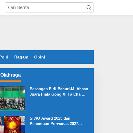
Polri
Ragam
Opini
Olahraga
Pasangan Firli Bahuri-M. Ahsan
Juara Piala Gong Xi Fa Chai
2026
SIWO Award 2025 dan
Penentuan Porwanas 2027
Warnai HPN 2026 Serang