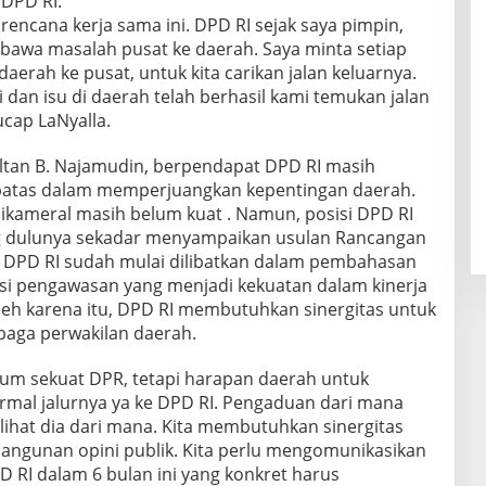
 DPD RI.
encana kerja sama ini. DPD RI sejak saya pimpin,
n bawa masalah pusat ke daerah. Saya minta setiap
erah ke pusat, untuk kita carikan jalan keluarnya.
 dan isu di daerah telah berhasil kami temukan jalan
ucap LaNyalla.
ultan B. Najamudin, berpendapat DPD RI masih
batas dalam memperjuangkan kepentingan daerah.
bikameral masih belum kuat . Namun, posisi DPD RI
ng dulunya sekadar menyampaikan usulan Rancangan
i DPD RI sudah mulai dilibatkan dalam pembahasan
gsi pengawasan yang menjadi kekuatan dalam kinerja
Oleh karena itu, DPD RI membutuhkan sinergitas untuk
baga perwakilan daerah.
um sekuat DPR, tetapi harapan daerah untuk
ormal jalurnya ya ke DPD RI. Pengaduan dari mana
elihat dia dari mana. Kita membutuhkan sinergitas
angunan opini publik. Kita perlu mengomunikasikan
PD RI dalam 6 bulan ini yang konkret harus