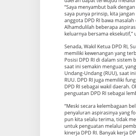
daerah dapat terwujud melalui
“Saya menyambut baik dengan r
saya punya prinsip, kita janga
anggota DPD RI bawa masalah da
Alhamdulilah beberapa aspirasi
keluarnya bersama eksekutif,” 
Senada, Wakil Ketua DPD RI, S
memiliki kewenangan yang ter
Posisi DPD RI di dalam sistem 
saat ini semakin menguat, ya
Undang-Undang (RUU), saat in
RUU. DPD RI juga memiliki fun
DPD RI sebagai wakil daerah. 
penguatan DPD RI sebagai lem
“Meski secara kelembagaan bel
penyaluran aspirasinya yang f
pun kita selalu terima, tidak m
untuk penguatan melalui pemb
kinerja DPD RI. Banyak kerja D