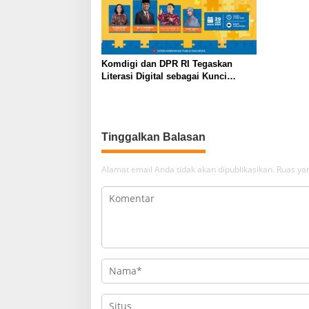
Komdigi dan DPR RI Tegaskan
Literasi Digital sebagai Kunci
Menguatkan Spirit Ideologi
Pancasila di Era Digital
Tinggalkan Balasan
Alamat email Anda tidak akan dipublikasikan.
Ruas yan