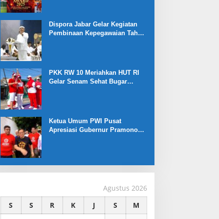
Dispora Jabar Gelar Kegiatan
Pembinaan Kepegawaian Tahun
2025 : Begini Penjelasan
Gubernur Jabar
PKK RW 10 Meriahkan HUT RI
Gelar Senam Sehat Bugar
Warna Warni Kemerdekaan
Ketua Umum PWI Pusat
Apresiasi Gubernur Pramono
Anung yang Dukung Liga
Jakarta U-17
Agustus 2026
S
S
R
K
J
S
M