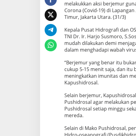
melakukkan aksi berjemur gun
Corona (Covid-19) di Lapangan A
Timur, Jakarta Utara. (31/3)
Kepala Pusat Hidrografi dan O
TNI Dr. Ir. Harjo Susmoro, S.So
mudah dilakukan demi menjaga 
dalam menghadapi wabah virus
“Berjemur yang benar itu bukan
cukup 5-15 menit saja, dan itu
meningkatkan imunitas dan mem
Kapushidrosal.
Selain berjemur, Kapushidrosa
Pushidrosal agar melakukan p
Pushidrosal setiap minggu sek
mereda.
Selain di Mako Pushidrosal, p
Hidro-oseanografi (Pusdikhidros