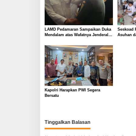
i
p
o
s
LAMD Pedamaran Sampaikan Duka
Seskoad R
Mendalam atas Wafatnya Jenderal
Asuhan da
TNI (Purn) Ryamizard Ryacudu
Kelahiran
Rancaman
Kapolri Harapkan PWI Segera
Bersatu
Tinggalkan Balasan