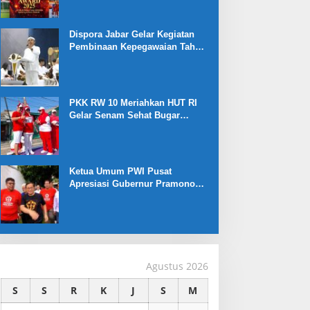
Dispora Jabar Gelar Kegiatan
Pembinaan Kepegawaian Tahun
2025 : Begini Penjelasan
Gubernur Jabar
PKK RW 10 Meriahkan HUT RI
Gelar Senam Sehat Bugar
Warna Warni Kemerdekaan
Ketua Umum PWI Pusat
Apresiasi Gubernur Pramono
Anung yang Dukung Liga
Jakarta U-17
Agustus 2026
S
S
R
K
J
S
M