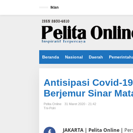
L
e
Iklan
w
a
t
i
k
e
k
o
n
Beranda
Nasional
Daerah
Pemerintah
t
e
n
Antisipasi Covid-19
Berjemur Sinar Mat
Pelita Online
31 Maret 2020 - 21:42
Tni-Polri
JAKARTA | Pelita Online |
Pers