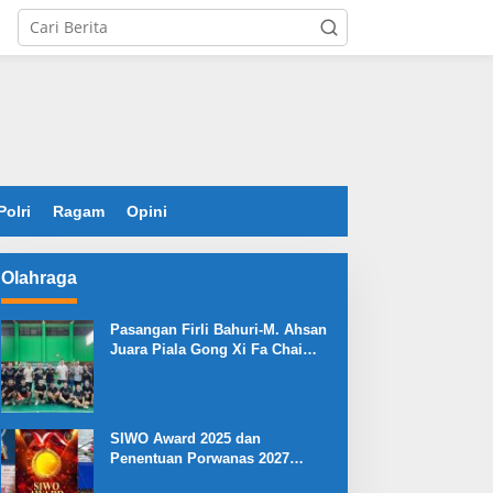
Polri
Ragam
Opini
Olahraga
Pasangan Firli Bahuri-M. Ahsan
Juara Piala Gong Xi Fa Chai
2026
SIWO Award 2025 dan
Penentuan Porwanas 2027
Warnai HPN 2026 Serang