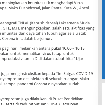
a meningkatkan Imunitas utk menghadapi Virus
pel Mako Pushidrosal, Jalan Pantai Kuta V/I, Ancol
Seanografi TNI AL (Kapushidrosal) Laksamana Muda
s., S.H., M.H, mengungkapkan, salah satu aktifitas yang
imunitas dan daya tahan tubuh agar selalu stabil
 Corona ini adalah berjemur.
 pagi hari, melainkan antara
pukul 10.00 – 10.15
,
 bukan untuk mematikan virus tetapi untuk
produksi vitamin D di dalam tubuh kita,” Ujar
l juga menginstruksikan kepada Tim Satgas COVID-19
enyemprotan desinfektan di seluruh ruangan Mako
ali sampai pandemi Corona dinyatakan sudah
enyemprotan juga dilakukan di Pusat Pendidikan
), serta di gedung Satuan Survei (Satsurvei)