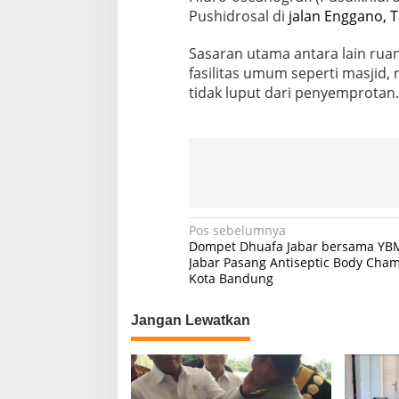
Pushidrosal di
jalan Enggano, T
Sasaran utama antara lain ruan
fasilitas umum seperti masjid, 
tidak luput dari penyemprotan. 
N
Pos sebelumnya
Dompet Dhuafa Jabar bersama YB
a
Jabar Pasang Antiseptic Body Cham
Kota Bandung
v
i
Jangan Lewatkan
g
a
s