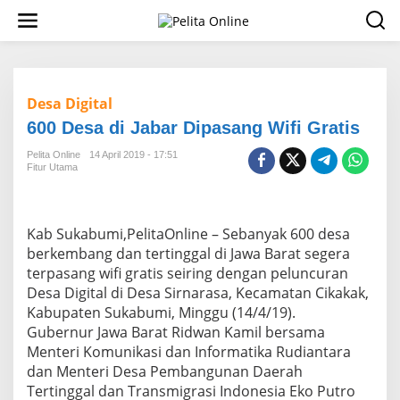
L
e
w
a
t
i
Desa Digital
k
e
600 Desa di Jabar Dipasang Wifi Gratis
k
o
Pelita Online
14 April 2019 - 17:51
n
Fitur Utama
t
e
n
Kab Sukabumi,PelitaOnline – Sebanyak 600 desa
berkembang dan tertinggal di Jawa Barat segera
terpasang wifi gratis seiring dengan peluncuran
Desa Digital di Desa Sirnarasa, Kecamatan Cikakak,
Kabupaten Sukabumi, Minggu (14/4/19).
Gubernur Jawa Barat Ridwan Kamil bersama
Menteri Komunikasi dan Informatika Rudiantara
dan Menteri Desa Pembangunan Daerah
Tertinggal dan Transmigrasi Indonesia Eko Putro