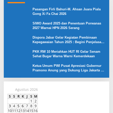
Pasangan Firli Bahuri-M. Ahsan Juara Piala
Gong Xi Fa Chai 2026
SIWO Award 2025 dan Penentuan Porwanas
2027 Warnai HPN 2026 Serang
Dispora Jabar Gelar Kegiatan Pembinaan
Kepegawaian Tahun 2025 : Begini Penjelasan
Gubernur Jabar
PKK RW 10 Meriahkan HUT RI Gelar Senam
Sehat Bugar Warna Warni Kemerdekaan
Ketua Umum PWI Pusat Apresiasi Gubernur
Pramono Anung yang Dukung Liga Jakarta U-
17
Agustus 2026
S
S
R
K
J
S
M
1
2
3
4
5
6
7
8
9
10
11
12
13
14
15
16