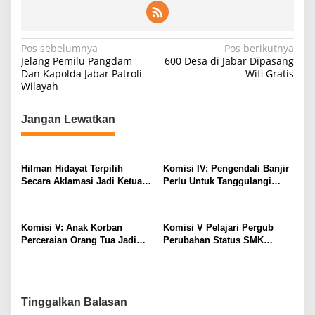
N
Pos sebelumnya
Pos berikutnya
Jelang Pemilu Pangdam
600 Desa di Jabar Dipasang
a
Dan Kapolda Jabar Patroli
Wifi Gratis
Wilayah
v
i
Jangan Lewatkan
g
a
s
Hilman Hidayat Terpilih
Komisi IV: Pengendali Banjir
Secara Aklamasi Jadi Ketua
Perlu Untuk Tanggulangi
i
PWI Jabar
Banjir Bekasi
p
o
Komisi V: Anak Korban
Komisi V Pelajari Pergub
Perceraian Orang Tua Jadi
Perubahan Status SMK
s
Fokus DPRD Jabar
Menjadi BLUD Ke Dinas
Pendidikan Provinsi Jawa
Timur
Tinggalkan Balasan