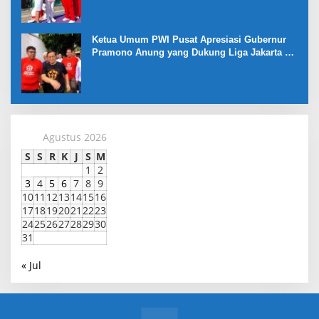
Ketua Umum PWI Pusat Apresiasi Gubernur
Pramono Anung yang Dukung Liga Jakarta U-
17
Agustus 2026
S
S
R
K
J
S
M
1
2
3
4
5
6
7
8
9
10
11
12
13
14
15
16
17
18
19
20
21
22
23
24
25
26
27
28
29
30
31
« Jul