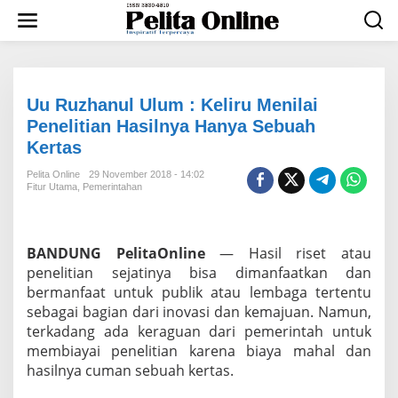
L
e
w
a
t
i
k
Uu Ruzhanul Ulum : Keliru Menilai
e
Penelitian Hasilnya Hanya Sebuah
k
Kertas
o
n
Pelita Online
29 November 2018 - 14:02
t
Fitur Utama
,
Pemerintahan
e
n
BANDUNG PelitaOnline
— Hasil riset atau
penelitian sejatinya bisa dimanfaatkan dan
bermanfaat untuk publik atau lembaga tertentu
sebagai bagian dari inovasi dan kemajuan. Namun,
terkadang ada keraguan dari pemerintah untuk
membiayai penelitian karena biaya mahal dan
hasilnya cuman sebuah kertas.