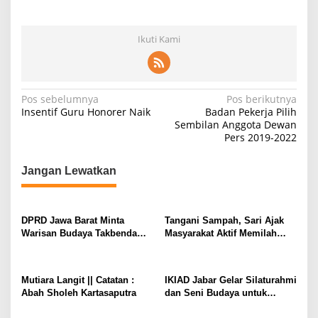
Ikuti Kami
N
Pos sebelumnya
Pos berikutnya
Insentif Guru Honorer Naik
Badan Pekerja Pilih
a
Sembilan Anggota Dewan
Pers 2019-2022
v
i
Jangan Lewatkan
g
a
s
DPRD Jawa Barat Minta
Tangani Sampah, Sari Ajak
Warisan Budaya Takbenda
Masyarakat Aktif Memilah
i
Dicatat dan Kategorisasi*
Sampah Sedari Rumah
p
o
Mutiara Langit || Catatan :
IKIAD Jabar Gelar Silaturahmi
Abah Sholeh Kartasaputra
dan Seni Budaya untuk
s
Kebersamaan serta