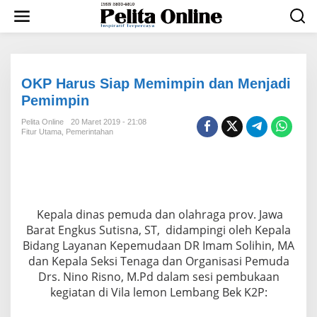
L
e
w
a
t
i
k
OKP Harus Siap Memimpin dan Menjadi
e
Pemimpin
k
o
Pelita Online
20 Maret 2019 - 21:08
n
Fitur Utama
,
Pemerintahan
t
e
n
Kepala dinas pemuda dan olahraga prov. Jawa
Barat Engkus Sutisna, ST, didampingi oleh Kepala
Bidang Layanan Kepemudaan DR Imam Solihin, MA
dan Kepala Seksi Tenaga dan Organisasi Pemuda
Drs. Nino Risno, M.Pd dalam sesi pembukaan
kegiatan di Vila lemon Lembang Bek K2P: