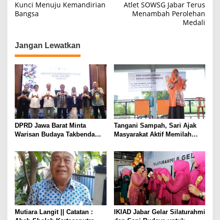
a
Kunci Menuju Kemandirian
Atlet SOWSG Jabar Terus
Bangsa
Menambah Perolehan
v
Medali
i
g
Jangan Lewatkan
a
s
i
p
o
s
DPRD Jawa Barat Minta
Tangani Sampah, Sari Ajak
Warisan Budaya Takbenda
Masyarakat Aktif Memilah
Dicatat dan Kategorisasi*
Sampah Sedari Rumah
Mutiara Langit || Catatan :
IKIAD Jabar Gelar Silaturahmi