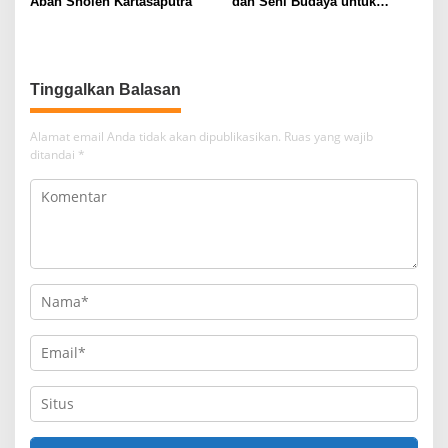
Abah Sholeh Kartasaputra
dan Seni Budaya untuk
Kebersamaan serta
Kolaborasi
Tinggalkan Balasan
Alamat email Anda tidak akan dipublikasikan.
Ruas yang wajib
ditandai
*