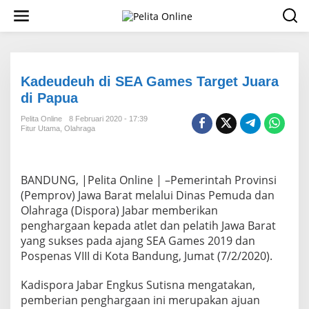
L
e
w
a
t
i
k
Kadeudeuh di SEA Games Target Juara
e
di Papua
k
o
Pelita Online
8 Februari 2020 - 17:39
n
Fitur Utama
,
Olahraga
t
e
n
BANDUNG, |Pelita Online | –Pemerintah Provinsi
(Pemprov) Jawa Barat melalui Dinas Pemuda dan
Olahraga (Dispora) Jabar memberikan
penghargaan kepada atlet dan pelatih Jawa Barat
yang sukses pada ajang SEA Games 2019 dan
Pospenas VIII di Kota Bandung, Jumat (7/2/2020).
Kadispora Jabar Engkus Sutisna mengatakan,
pemberian penghargaan ini merupakan ajuan