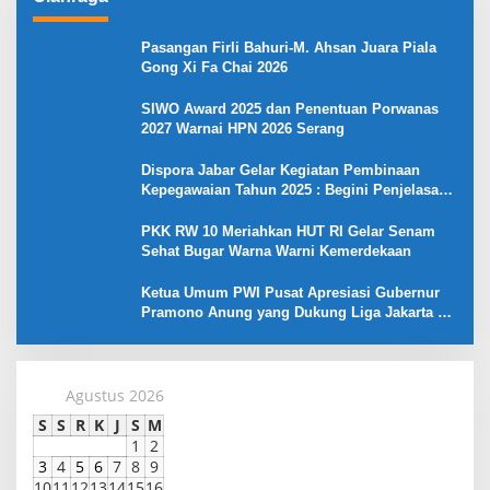
Pasangan Firli Bahuri-M. Ahsan Juara Piala
Gong Xi Fa Chai 2026
SIWO Award 2025 dan Penentuan Porwanas
2027 Warnai HPN 2026 Serang
Dispora Jabar Gelar Kegiatan Pembinaan
Kepegawaian Tahun 2025 : Begini Penjelasan
Gubernur Jabar
PKK RW 10 Meriahkan HUT RI Gelar Senam
Sehat Bugar Warna Warni Kemerdekaan
Ketua Umum PWI Pusat Apresiasi Gubernur
Pramono Anung yang Dukung Liga Jakarta U-
17
Agustus 2026
S
S
R
K
J
S
M
1
2
3
4
5
6
7
8
9
10
11
12
13
14
15
16