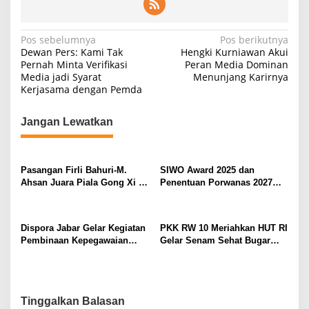
N
Pos sebelumnya
Pos berikutnya
Dewan Pers: Kami Tak
Hengki Kurniawan Akui
a
Pernah Minta Verifikasi
Peran Media Dominan
Media jadi Syarat
Menunjang Karirnya
v
Kerjasama dengan Pemda
i
g
Jangan Lewatkan
a
s
Pasangan Firli Bahuri-M.
SIWO Award 2025 dan
i
Ahsan Juara Piala Gong Xi Fa
Penentuan Porwanas 2027
p
Chai 2026
Warnai HPN 2026 Serang
o
Dispora Jabar Gelar Kegiatan
PKK RW 10 Meriahkan HUT RI
s
Pembinaan Kepegawaian
Gelar Senam Sehat Bugar
Tahun 2025 : Begini
Warna Warni Kemerdekaan
Penjelasan Gubernur Jabar
Tinggalkan Balasan